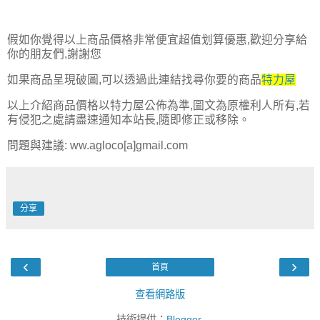
假如你覺得以上商品價格非常便宜超值划算優惠,歡迎分享給
你的朋友們,謝謝您
如果商品呈現破圖,可以透過此連結找尋你要的商品
特力屋
以上介紹商品價格以特力屋公佈為準,圖文為原權利人所有,若
有侵犯之處請盡速通知本站長,隨即修正或移除。
問題與建議: ww.agloco[a]gmail.com
分享
‹
›
首頁
查看網路版
技術提供：
Blogger
.