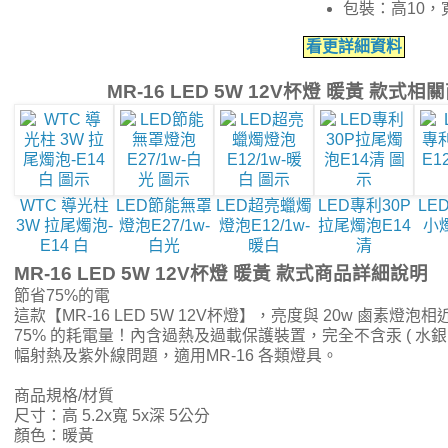
包裝：高10，
看更詳細資料
MR-16 LED 5W 12V杯燈 暖黃 款式
WTC 導光柱
LED節能無罩
LED超亮蠟燭
LED專利30P
LE
3W 拉尾燭泡-
燈泡E27/1w-
燈泡E12/1w-
拉尾燭泡E14
小燭
E14 白
白光
暖白
清
MR-16 LED 5W 12V杯燈 暖黃 款式商品詳細說明
節省75%的電
這款【MR-16 LED 5W 12V杯燈】，亮度與 20w 鹵素燈
75% 的耗電量！內含過熱及過載保護裝置，完全不含汞 ( 水銀
幅射熱及紫外線問題，適用MR-16 各類燈具。
商品規格/材質
尺寸：高 5.2x寬 5x深 5公分
顏色：暖黃