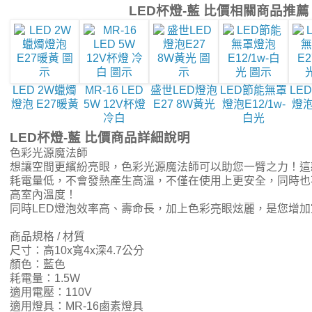
LED杯燈-藍 比價相關商品推薦
LED 2W蠟燭
MR-16 LED
盛世LED燈泡
LED節能無罩
LE
燈泡 E27暖黃
5W 12V杯燈
E27 8W黃光
燈泡E12/1w-
燈泡
冷白
白光
LED杯燈-藍 比價商品詳細說明
色彩光源魔法師
想讓空間更繽紛亮眼，色彩光源魔法師可以助您一臂之力！這款
耗電量低，不會發熱產生高溫，不僅在使用上更安全，同時也
高室內溫度！
同時LED燈泡效率高、壽命長，加上色彩亮眼炫麗，是您增
商品規格 / 材質
尺寸：高10x寬4x深4.7公分
顏色：藍色
耗電量：1.5W
適用電壓：110V
適用燈具：MR-16鹵素燈具