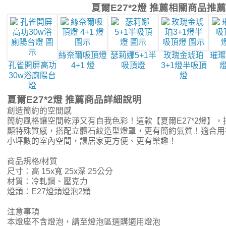
夏爾E27*2燈 推薦相關商品推薦
絲奈爾吸頂燈
瑟莉娜5+1半
玫瑰金琥珀
璀璨
孔雀開屏高功
4+1 燈
吸頂燈
3+1燈半吸頂
燈
30w浴廁陽台
燈
燈
夏爾E27*2燈 推薦商品詳細說明
創造簡約的空間感
簡約風格讓空間乾淨又有自我色彩！這款【夏爾E27*2燈】
顯特殊質感，搭配立體石紋造型燈罩，更有簡約氣質！適合用在
小坪數的室內空間，讓居家更方便、更有樂趣！
商品規格/材質
尺寸：高 15x寬 25x深 25公分
材質：冷軋鋼、壓克力
燈頭：E27燈頭燈泡2顆
注意事項
本燈座不含燈泡，請至燈泡區選購適用燈泡