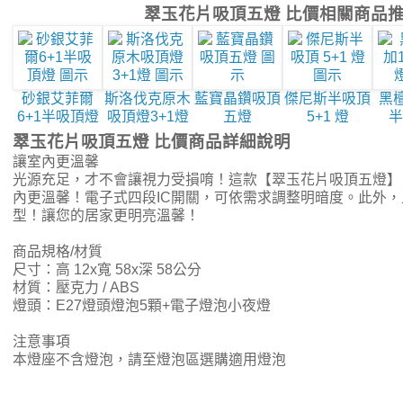
翠玉花片吸頂五燈 比價相關商品
砂銀艾菲爾
斯洛伐克原木
藍寶晶鑽吸頂
傑尼斯半吸頂
黑檀
6+1半吸頂燈
吸頂燈3+1燈
五燈
5+1 燈
半
翠玉花片吸頂五燈 比價商品詳細說明
讓室內更溫馨
光源充足，才不會讓視力受損唷！這款【翠玉花片吸頂五燈】
內更溫馨！電子式四段IC開關，可依需求調整明暗度。此外
型！讓您的居家更明亮溫馨！
商品規格/材質
尺寸：高 12x寬 58x深 58公分
材質：壓克力 / ABS
燈頭：E27燈頭燈泡5顆+電子燈泡小夜燈
注意事項
本燈座不含燈泡，請至燈泡區選購適用燈泡