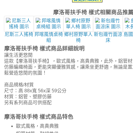
摩洛哥扶手椅 樣式相關商品推
尼斯三人搖椅
邦喀風情桌椅
鄉村原野單人
新包邊竹面涼
島國
組
椅
床
摩洛哥扶手椅 樣式商品詳細說明
讓生活更悠閒
這款【摩洛哥扶手椅】，歐式風格，高貴典雅，此外，鋁管材
仿籐編織椅面，更能突顯優雅質感，讓乘坐更舒適，無論是置
鬆營造悠閒的氛圍！
商品規格/材質
尺寸：高 88x寬 56x深 59公分
材質：鋁管、塑膠仿藤
另有系列商品可供搭配
摩洛哥扶手椅 樣式商品特色
歐式風格，高貴典雅