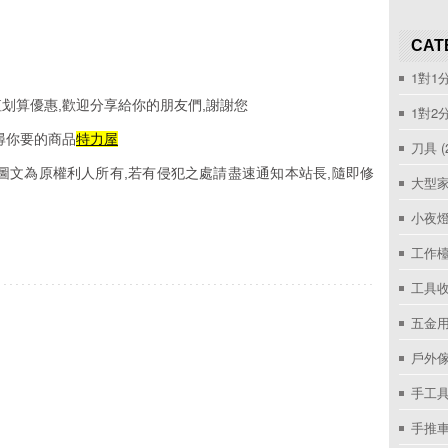
CAT
1對1
划算優惠,歡迎分享給你的朋友們,謝謝您
1對2
尋你要的商品
特力屋
刀具
(
圖文為原權利人所有,若有侵犯之處請盡速通知本站長,隨即修
大型家
小夜
工作
工具收
五金用
戶外
手工具
手推車