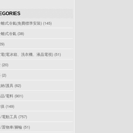
EGORIES
分離式冷氣(免費標準安裝)
(145)
分離式冷氣
(38)
29)
電(電冰箱、洗衣機、液晶電視)
(51)
燈
(20)
檯
(2)
納/護具
(62)
品/電料
(901)
傢俱
(149)
/電動工具
(757)
/置物車/腳輪
(51)