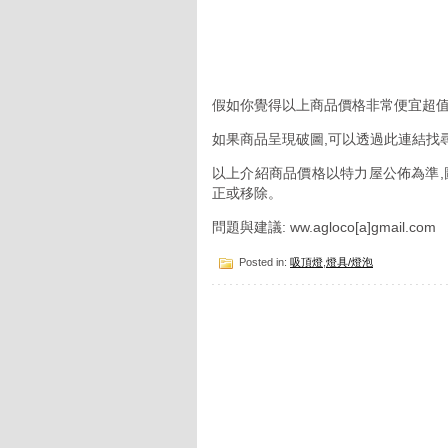
假如你覺得以上商品價格非常便宜超值
如果商品呈現破圖,可以透過此連結找
以上介紹商品價格以特力屋公佈為準,
正或移除。
問題與建議: ww.agloco[a]gmail.com
Posted in:
吸頂燈
,
燈具/燈泡