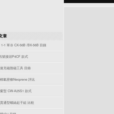
文章
1-1 單冷 CX-56B /BX-56B 目錄
V訊號接頭P4CF 款式
速充磁脫磁工具 目錄
棉氣密條Neoprene 評比
型 CW-A25S1 款式
貫通型螺絲起子組 比較
檔(白) 目錄