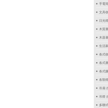
手電筒
文具
日光燈
木質層
木器著
生活家
各式收
各式層
各式
各類燈
吊扇
(
吊燈
(
多聯