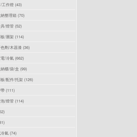
/工作燈
(43)
收納整理箱
(70)
具/燈管
(52)
板/層架
(114)
色劑/木器漆
(36)
電/冷氣
(662)
納櫃/袋/盒
(99)
板/配件/托架
(126)
膠帶
(111)
泡/燈管
(114)
52)
81)
式冷氣
(74)