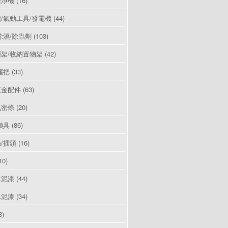
清淨機
(16)
/氣動工具/發電機
(44)
除濕/除蟲劑
(103)
架/收納置物架
(42)
握把
(33)
五金配件
(63)
氣密條
(20)
鎖具
(86)
/插頭
(16)
10)
水泥漆
(44)
水泥漆
(34)
3)