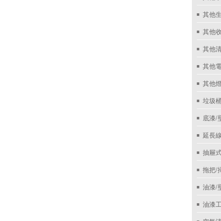
其他
其他收
其他
其他
其他
垃圾桶
底漆/
延長線
抽屜
拖把/
油漆/
油漆