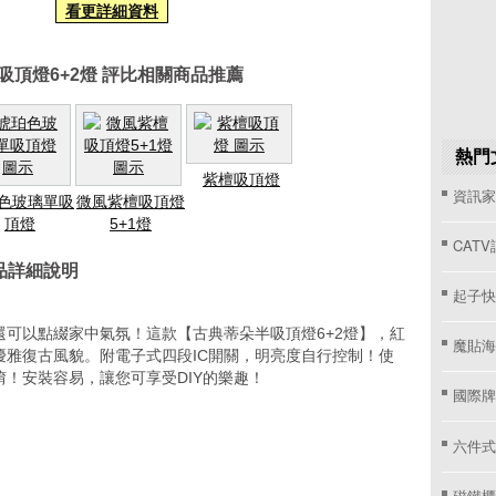
看更詳細資料
吸頂燈6+2燈 評比相關商品推薦
熱門
紫檀吸頂燈
資訊家 
色玻璃單吸
微風紫檀吸頂燈
頂燈
5+1燈
CAT
品詳細說明
起子快
可以點綴家中氣氛！這款【古典蒂朵半吸頂燈6+2燈】，紅
魔貼海
優雅復古風貌。附電子式四段IC開關，明亮度自行控制！使
！安裝容易，讓您可享受DIY的樂趣！
國際牌窗
六件式
磁鐵櫃