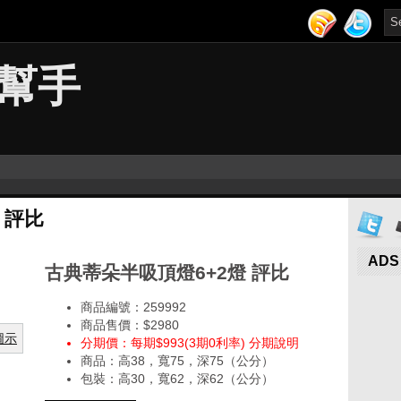
幫手
 評比
ADS
古典蒂朵半吸頂燈6+2燈 評比
商品編號：259992
商品售價：$2980
分期價：每期$993(3期0利率) 分期說明
商品：高38，寬75，深75（公分）
包裝：高30，寬62，深62（公分）