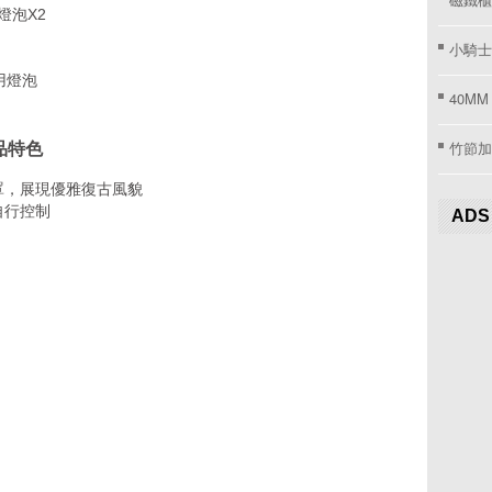
燈泡X2
小騎士
用燈泡
40MM
竹節加
品特色
罩，展現優雅復古風貌
自行控制
ADS