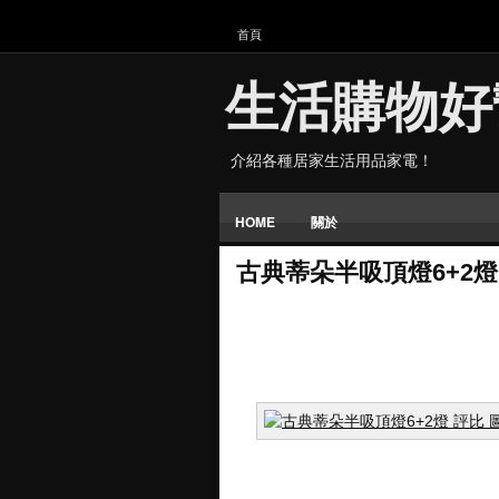
首頁
生活購物好
介紹各種居家生活用品家電！
HOME
關於
古典蒂朵半吸頂燈6+2燈