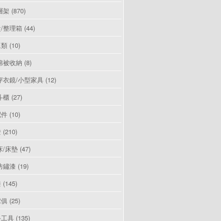
層架
(870)
/整理箱
(44)
豆類
(10)
棉被收納
(8)
穿衣鏡/小型家具
(12)
斗櫃
(27)
配件
(10)
燈
(210)
床/床墊
(47)
防鏽漆
(19)
漆
(145)
傢俱
(25)
手工具
(135)