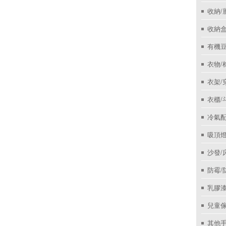
收納/
收納盒
有機
衣物/
衣架/
衣櫃/
冷氣
吸頂
沙發/
防霉/
乳膠
兒童
其他