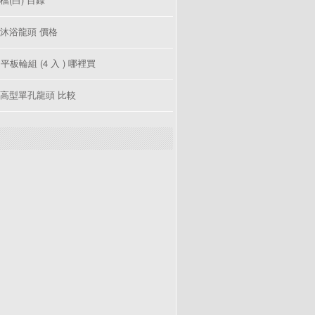
沐浴龍頭 價格
 平板輪組 (4 入 ) 哪裡買
高型單孔龍頭 比較