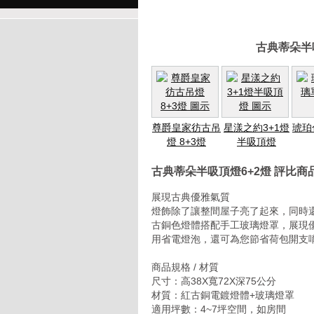
古典蒂朵半
尊爵皇家彷古吊
星漾之約3+1燈
琥珀
燈 8+3燈
半吸頂燈
古典蒂朵半吸頂燈6+2燈 評比商
展現古典優雅氣質
燈飾除了讓整間屋子亮了起來，同時還
古銅色燈體搭配手工玻璃燈罩，展現
用省電燈泡，還可為您節省荷包開支唷
商品規格 / 材質
尺寸：高38X寬72X深75公分
材質：紅古銅電鍍燈體+玻璃燈罩
適用坪數：4~7坪空間，如房間