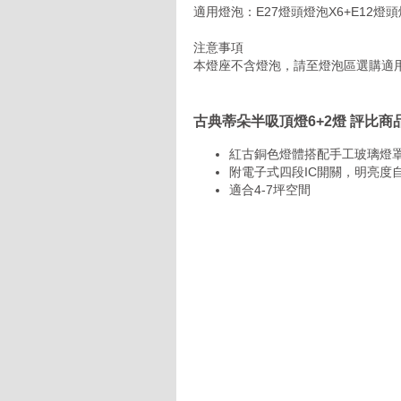
適用燈泡：E27燈頭燈泡X6+E12燈頭
注意事項
本燈座不含燈泡，請至燈泡區選購適
古典蒂朵半吸頂燈6+2燈 評比商
紅古銅色燈體搭配手工玻璃燈
附電子式四段IC開關，明亮度
適合4-7坪空間