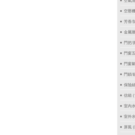
空氣
空壓機
芳香/
金屬層
門把/
門窗
門窗
門鎖/
保險絲
信箱
(
室內
室外
屏風
(