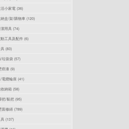
生活小家電
(36)
納盒/架/購物車
(120)
清潔用具
(74)
電動工具及配件
(6)
燈具
(83)
/垃圾袋
(57)
壁癌漆
(9)
/電纜輪座
(41)
式收納箱
(58)
掃把/黏把
(95)
壁面修繕
(789)
工具
(137)