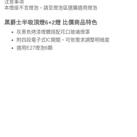
注意事項
本燈座不含燈泡，請至燈泡區選購適用燈泡
黑爵士半吸頂燈6+2燈 比價商品特色
灰黑色烤漆燈體搭配花口玻璃燈罩
附四段電子式IC開關，可依需求調整明暗度
適用E27燈泡6顆