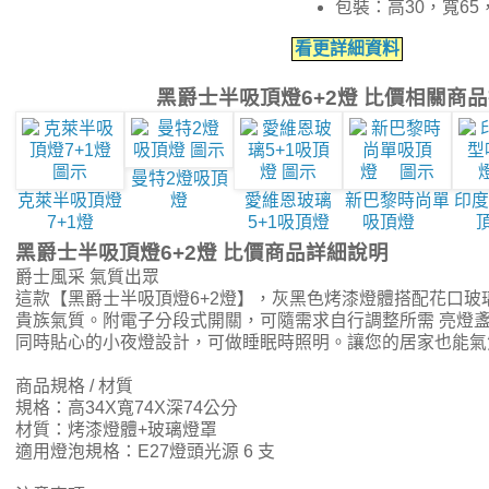
包裝：高30，寬65
看更詳細資料
黑爵士半吸頂燈6+2燈 比價相關商
曼特2燈吸頂
克萊半吸頂燈
燈
愛維恩玻璃
新巴黎時尚單
印度
7+1燈
5+1吸頂燈
吸頂燈
黑爵士半吸頂燈6+2燈 比價商品詳細說明
爵士風采 氣質出眾
這款【黑爵士半吸頂燈6+2燈】，灰黑色烤漆燈體搭配花口玻
貴族氣質。附電子分段式開關，可隨需求自行調整所需 亮燈
同時貼心的小夜燈設計，可做睡眠時照明。讓您的居家也能氣
商品規格 / 材質
規格：高34X寬74X深74公分
材質：烤漆燈體+玻璃燈罩
適用燈泡規格：E27燈頭光源 6 支