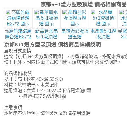
京都6+1燈方型吸頂燈 價格相關商
亮麗竹編浴廁
新華麗水晶
晶鑽迷彩吸頂
水晶藍5+1燈
曼徹
陽台燈E27*2
5+1吸頂燈
燈五燈
吸頂燈
3
京都6+1燈方型吸頂燈 價格商品詳細說明
展現日式風情
這款【京都6+1燈方型吸頂燈】，方型烤彎玻璃，搭配木質紫
情！此外，附四段電子式IC開關，讓您可依需求調整明暗。
商品規格/材質
尺寸：高 14x寬 40x深 50公分
材質：烤彎玻璃、木質配件
適用燈泡：主燈-E27 40W 以下省電燈泡6顆
小夜燈-E27 5W燈泡1顆
注意事項
本燈座不含燈泡，請至燈泡區選購適用燈泡