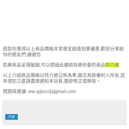
假如你覺得以上商品價格非常便宜超值划算優惠,歡迎分享給
你的朋友們,謝謝您
如果商品呈現破圖,可以透過此連結找尋你要的商品
特力屋
以上介紹商品價格以特力屋公佈為準,圖文為原權利人所有,若
有侵犯之處請盡速通知本站長,隨即修正或移除。
問題與建議: ww.agloco[a]gmail.com
分享