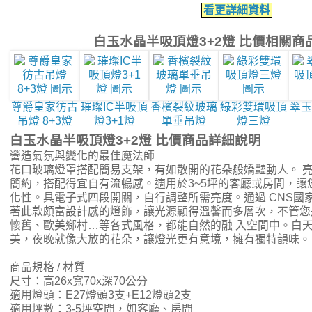
看更詳細資料
白玉水晶半吸頂燈3+2燈 比價相關商
尊爵皇家彷古
璀璨IC半吸頂
香檳裂紋玻璃
綠彩雙環吸頂
翠玉
吊燈 8+3燈
燈3+1燈
單垂吊燈
燈三燈
白玉水晶半吸頂燈3+2燈 比價商品詳細說明
營造氣氛與變化的最佳魔法師
花口玻璃燈罩搭配簡易支架，有如散開的花朵般嬌豔動人。 
簡約，搭配得宜自有流暢感。適用於3~5坪的客廳或房間，讓
化性。具電子式四段開關，自行調整所需亮度。通過 CNS國
著此款頗富設計感的燈飾，讓光源顯得溫馨而多層次，不管您
懷舊、歐美鄉村…等各式風格，都能自然的融 入空間中。白
美，夜晚就像大放的花朵，讓燈光更有意境，擁有獨特韻味。
商品規格 / 材質
尺寸：高26x寬70x深70公分
適用燈頭：E27燈頭3支+E12燈頭2支
適用坪數：3-5坪空間，如客廳、房間