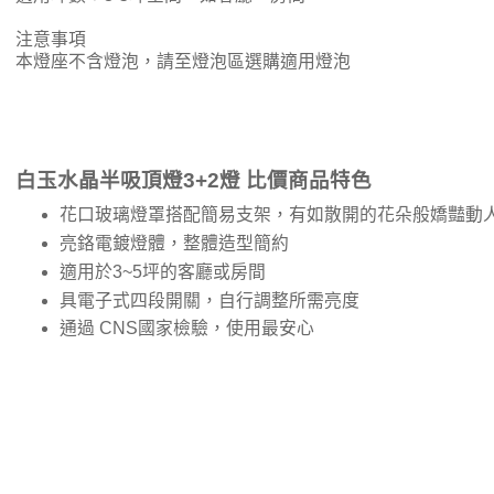
注意事項
本燈座不含燈泡，請至燈泡區選購適用燈泡
白玉水晶半吸頂燈3+2燈 比價商品特色
花口玻璃燈罩搭配簡易支架，有如散開的花朵般嬌豔動
亮鉻電鍍燈體，整體造型簡約
適用於3~5坪的客廳或房間
具電子式四段開關，自行調整所需亮度
通過 CNS國家檢驗，使用最安心