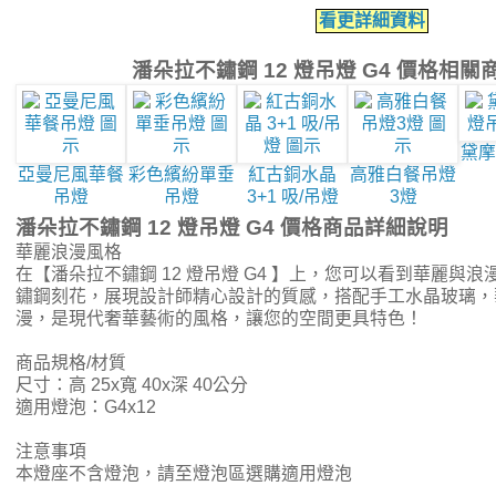
看更詳細資料
潘朵拉不鏽鋼 12 燈吊燈 G4 價格相關
黛摩
亞曼尼風華餐
彩色繽紛單垂
紅古銅水晶
高雅白餐吊燈
吊燈
吊燈
3+1 吸/吊燈
3燈
潘朵拉不鏽鋼 12 燈吊燈 G4 價格商品詳細說明
華麗浪漫風格
在【潘朵拉不鏽鋼 12 燈吊燈 G4 】上，您可以看到華麗與
鏽鋼刻花，展現設計師精心設計的質感，搭配手工水晶玻璃，
漫，是現代奢華藝術的風格，讓您的空間更具特色！
商品規格/材質
尺寸：高 25x寬 40x深 40公分
適用燈泡：G4x12
注意事項
本燈座不含燈泡，請至燈泡區選購適用燈泡