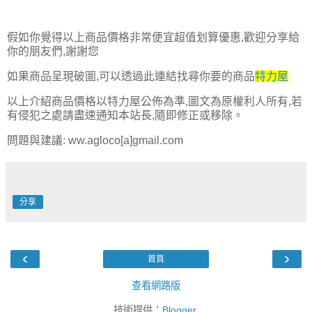
假如你覺得以上商品價格非常便宜超值划算優惠,歡迎分享給
你的朋友們,謝謝您
如果商品呈現破圖,可以透過此連結找尋你要的商品
特力屋
以上介紹商品價格以特力屋公佈為準,圖文為原權利人所有,若
有侵犯之處請盡速通知本站長,隨即修正或移除。
問題與建議: ww.agloco[a]gmail.com
分享
‹
›
首頁
查看網路版
技術提供：
Blogger
.