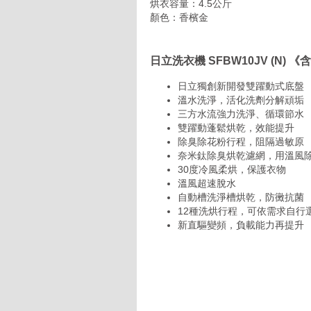
烘衣容量：4.5公斤
顏色：香檳金
日立洗衣機 SFBW10JV (N)
日立獨創新開發雙躍動式底盤
溫水洗淨，活化洗劑分解頑垢
三方水流強力洗淨、循環節水
雙躍動蓬鬆烘乾，效能提升
除臭除花粉行程，阻隔過敏原
奈米鈦除臭烘乾濾網，用溫風
30度冷風柔烘，保護衣物
溫風超速脫水
自動槽洗淨槽烘乾，防黴抗菌
12種洗烘行程，可依需求自行
新直驅變頻，負載能力再提升