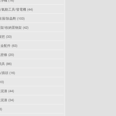
清淨機
(16)
/氣動工具/發電機
(44)
除濕/除蟲劑
(103)
架/收納置物架
(42)
握把
(33)
五金配件
(63)
氣密條
(20)
鎖具
(86)
/插頭
(16)
10)
水泥漆
(44)
水泥漆
(34)
3)