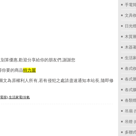
手電筒
文具
日光燈
木質層
木器著
生活家
划算優惠,歡迎分享給你的朋友們,謝謝您
各式收
尋你要的商品
特力屋
各式層
圖文為原權利人所有,若有侵犯之處請盡速通知本站長,隨即修
各式
電視)
,
生活家電/冷氣
各類燈
吊扇
(
吊燈
(
多聯