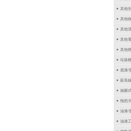
其他
其他收
其他
其他
其他
垃圾桶
底漆/
延長線
抽屜
拖把/
油漆/
油漆