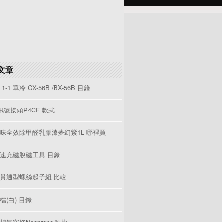
文章
1-1 單冷 CX-56B /BX-56B 目錄
V訊號接頭P4CF 款式
味全效除甲醛乳膠漆夢幻紫1L 哪裡買
速充磁脫磁工具 目錄
貫通型螺絲起子組 比較
檔(白) 目錄
棉氣密條Neoprene 評比