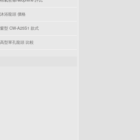
沐浴龍頭 價格
型 CW-A25S1 款式
高型單孔龍頭 比較