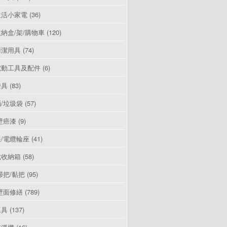
生活小家電
(36)
納盒/架/購物車
(120)
清潔用具
(74)
電動工具及配件
(6)
燈具
(83)
/垃圾袋
(57)
壁癌漆
(9)
/電纜輪座
(41)
式收納箱
(58)
掃把/黏把
(95)
壁面修繕
(789)
工具
(137)