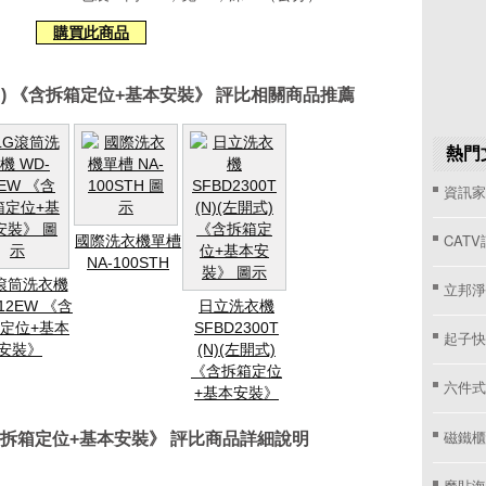
購買此商品
 (N) 《含拆箱定位+基本安裝》 評比相關商品推薦
熱門
資訊家 
CAT
國際洗衣機單槽
NA-100STH
滾筒洗衣機
立邦淨
12EW 《含
日立洗衣機
定位+基本
SFBD2300T
起子快
安裝》
(N)(左開式)
《含拆箱定位
六件式
+基本安裝》
磁鐵櫃
) 《含拆箱定位+基本安裝》 評比商品詳細說明
魔貼海