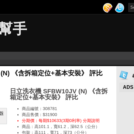
幫手
V (N) 《含拆箱定位+基本安裝》 評比
ADS
日立洗衣機 SFBW10JV (N) 《含拆
箱定位+基本安裝》 評比
商品編號：308781
商品售價：$31900
分期價：每期$10633(3期0利率) 分期說明
商品：高101.1，寬61.2，深62.5（公分）
包裝：高111，寬71，深73（公分）