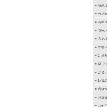
收納/
收納盒
有機
衣物/
衣架/
衣櫃/
冷氣
吸頂
沙發/
防霉/
乳膠
兒童
其他