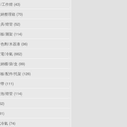
/工作燈
(43)
收納整理箱
(70)
具/燈管
(52)
板/層架
(114)
色劑/木器漆
(36)
電/冷氣
(662)
納櫃/袋/盒
(99)
板/配件/托架
(126)
膠帶
(111)
泡/燈管
(114)
52)
81)
式冷氣
(74)