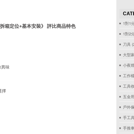
CAT
1對1
 《含拆箱定位+基本安裝》 評比商品特色
1對2
刀具
(
大型家
小夜
除異味
工作
工具收
選擇
五金用
戶外
手工具
手推車