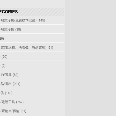
EGORIES
分離式冷氣(免費標準安裝)
(145)
分離式冷氣
(38)
29)
電(電冰箱、洗衣機、液晶電視)
(51)
燈
(20)
檯
(2)
納/護具
(62)
品/電料
(901)
傢俱
(149)
/電動工具
(757)
/置物車/腳輪
(51)