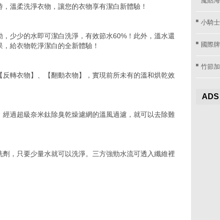
時，溫柔洗淨衣物，讓您的衣物享有潔白新體驗！
小騎士
動，少少的水即可潔白洗淨，有效節水60%！此外，溫水還
國際牌窗
果，給衣物乾淨潔白的全新體驗！
竹節加
【反轉衣物】、【翻動衣物】，實現前所未有的溫和烘乾效
ADS
，經過超級奈米鈦除臭乾燥濾網的溫風過濾，就可以去除難
洗劑，只要少量水就可以洗淨。三方強勁水流可透入纖維裡