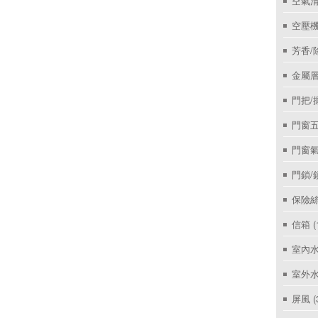
空氣
空壓機
芳香/
金屬層
門把/
門窗
門窗
門鎖/
保險絲
信箱
(
室內
室外
屏風
(