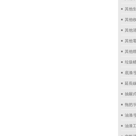
其他
其他收
其他
其他
其他
垃圾桶
底漆/
延長線
抽屜
拖把/
油漆/
油漆