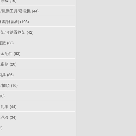
清淨機
(16)
/氣動工具/發電機
(44)
除濕/除蟲劑
(103)
架/收納置物架
(42)
握把
(33)
五金配件
(63)
氣密條
(20)
鎖具
(86)
/插頭
(16)
10)
水泥漆
(44)
水泥漆
(34)
3)