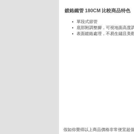
鍍鉻鐵管 180CM 比較商品特色
單段式節管
底部附調整腳，可視地面高度
表面鍍鉻處理，不易生鏽且美
假如你覺得以上商品價格非常便宜超值