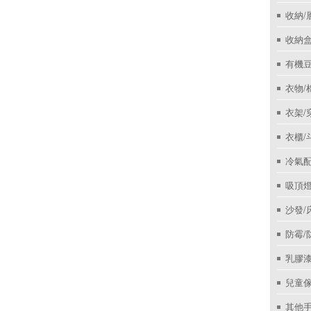
收納/
收納盒
有機
衣物/
衣架/
衣櫃/
冷氣
吸頂
沙發/
防霉/
乳膠
兒童
其他