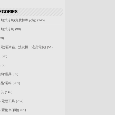
EGORIES
分離式冷氣(免費標準安裝)
(145)
分離式冷氣
(38)
29)
電(電冰箱、洗衣機、液晶電視)
(51)
燈
(20)
檯
(2)
納/護具
(62)
品/電料
(901)
傢俱
(149)
/電動工具
(757)
/置物車/腳輪
(51)