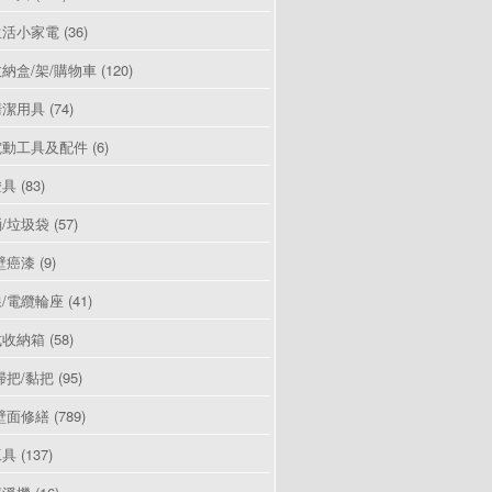
生活小家電
(36)
納盒/架/購物車
(120)
清潔用具
(74)
電動工具及配件
(6)
燈具
(83)
/垃圾袋
(57)
壁癌漆
(9)
/電纜輪座
(41)
式收納箱
(58)
掃把/黏把
(95)
壁面修繕
(789)
工具
(137)