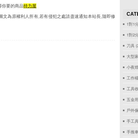
尋你要的商品
特力屋
CAT
圖文為原權利人所有,若有侵犯之處請盡速通知本站長,隨即修
1對1
1對2
刀具
(
大型家
小夜
工作
工具收
五金用
戶外
手工具
手推車