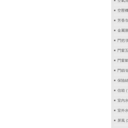
空氣
空壓機
芳香/
金屬層
門把/
門窗
門窗
門鎖/
保險絲
信箱
(
室內
室外
屏風
(