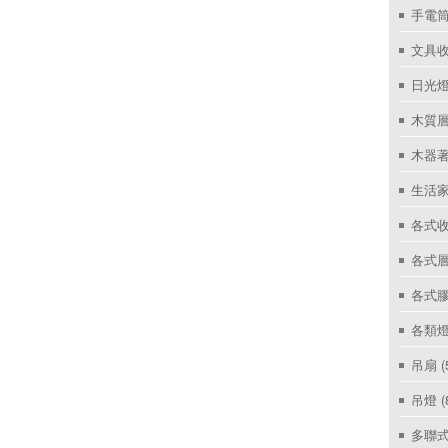
手電筒
文具
日光燈
木質層
木器著
生活家
各式收
各式層
各式
各類燈
吊扇
(
吊燈
(
多聯