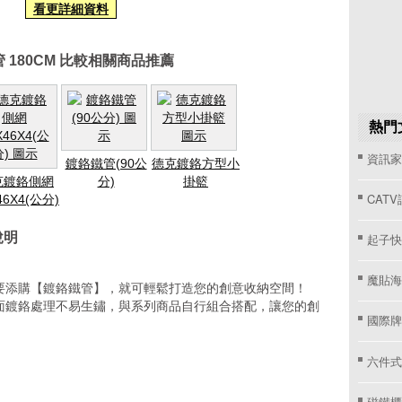
看更詳細資料
 180CM 比較相關商品推薦
熱門
資訊家 
鍍鉻鐵管(90公
德克鍍鉻方型小
克鍍鉻側網
分)
掛籃
CAT
46X4(公分)
說明
起子快
魔貼海
要添購【鍍鉻鐵管】，就可輕鬆打造您的創意收納空間！
面鍍鉻處理不易生鏽，與系列商品自行組合搭配，讓您的創
國際牌窗
六件式
磁鐵櫃