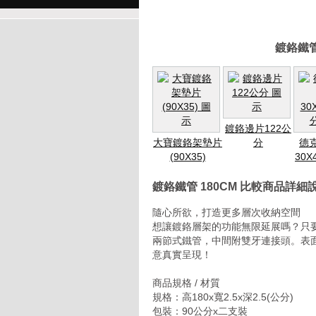
鍍鉻鐵管
鍍鉻邊片122公
大寶鍍鉻架墊片
分
德
(90X35)
30X
鍍鉻鐵管 180CM 比較商品詳細
隨心所欲，打造更多層次收納空間
想讓鍍鉻層架的功能無限延展嗎？只
兩節式鐵管，中間附雙牙連接頭。表
意真實呈現！
商品規格 / 材質
規格：高180x寬2.5x深2.5(公分)
包裝：90公分x二支裝