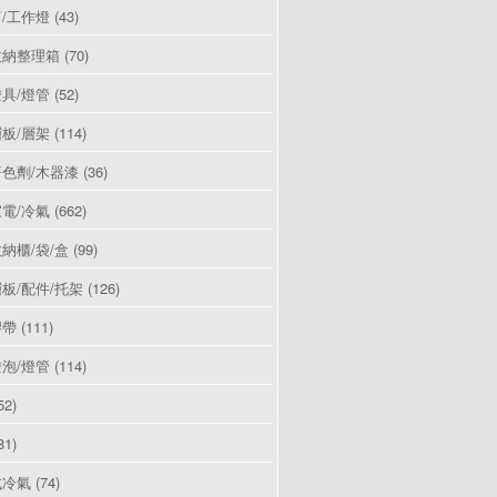
/工作燈
(43)
收納整理箱
(70)
具/燈管
(52)
板/層架
(114)
色劑/木器漆
(36)
電/冷氣
(662)
納櫃/袋/盒
(99)
板/配件/托架
(126)
膠帶
(111)
泡/燈管
(114)
52)
81)
式冷氣
(74)