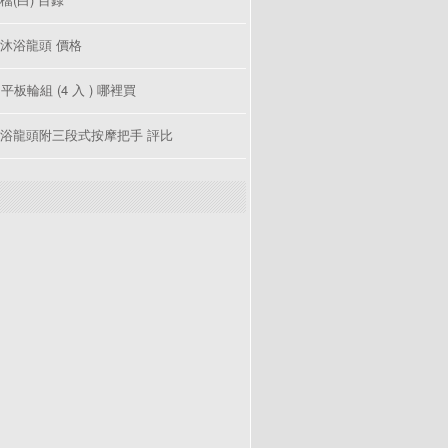
沐浴龍頭 價格
 平板輪組 (4 入 ) 哪裡買
浴龍頭附三段式按摩把手 評比