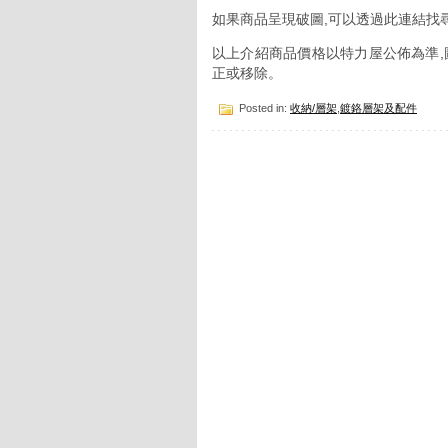
如果商品呈現破圖,可以透過此連結找
以上介紹商品價格以特力屋公佈為準,
正或移除。
Posted in:
收納/層架
,
鍍鉻層架及配件