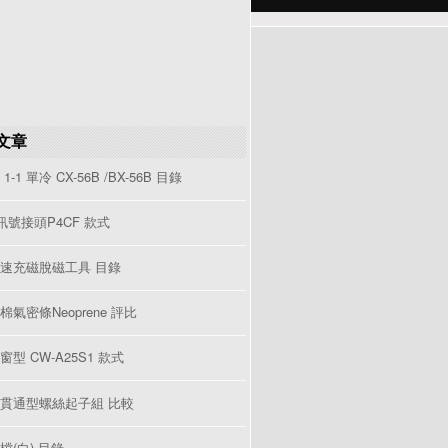
文章
1-1 單冷 CX-56B /BX-56B 目錄
V訊號接頭P4CF 款式
速充磁脫磁工具 目錄
棉氣密條Neoprene 評比
型 CW-A25S1 款式
貫通型螺絲起子組 比較
檔(白) 目錄