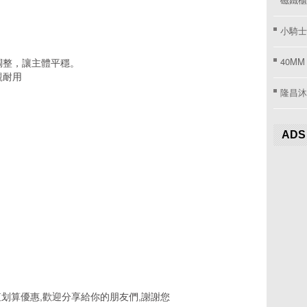
小騎士
40MM
調整，讓主體平穩。
觀耐用
隆昌沐
ADS
划算優惠,歡迎分享給你的朋友們,謝謝您