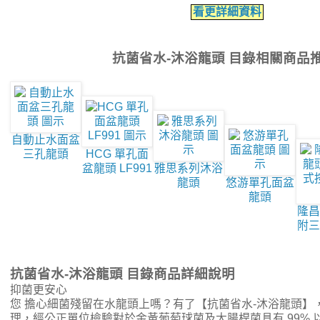
看更詳細資料
抗菌省水-沐浴龍頭 目錄相關商品
自動止水面盆
三孔龍頭
HCG 單孔面
盆龍頭 LF991
雅思系列沐浴
龍頭
悠游單孔面盆
龍頭
隆昌
附三
抗菌省水-沐浴龍頭 目錄商品詳細說明
抑菌更安心
您 擔心細菌殘留在水龍頭上嗎？有了【抗菌省水-沐浴龍頭】
理，經公正單位檢驗對於金黃葡萄球菌及大腸桿菌具有 99%