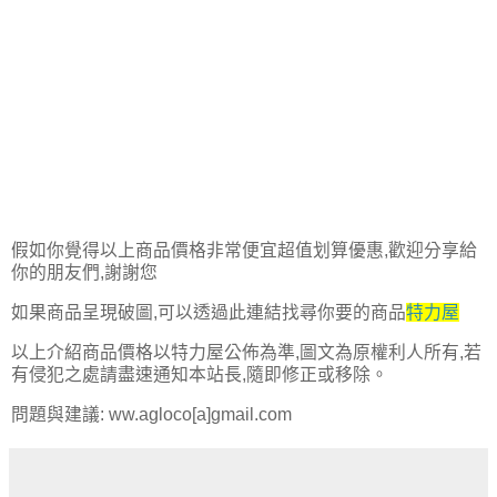
假如你覺得以上商品價格非常便宜超值划算優惠,歡迎分享給
你的朋友們,謝謝您
如果商品呈現破圖,可以透過此連結找尋你要的商品
特力屋
以上介紹商品價格以特力屋公佈為準,圖文為原權利人所有,若
有侵犯之處請盡速通知本站長,隨即修正或移除。
問題與建議: ww.agloco[a]gmail.com