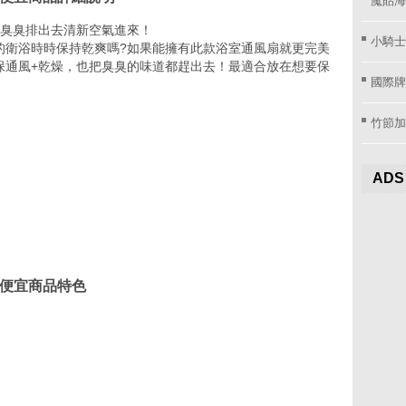
讓臭臭排出去清新空氣進來！
小騎士
的衛浴時時保持乾爽嗎?如果能擁有此款浴室通風扇就更完美
保通風+乾燥，也把臭臭的味道都趕出去！最適合放在想要保
國際牌窗
竹節加
ADS
撿便宜商品特色