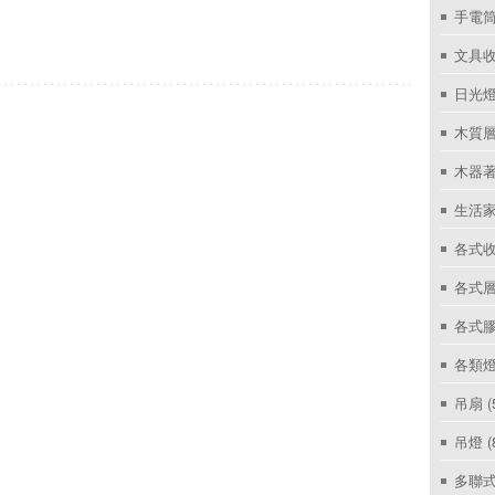
手電筒
文具
日光燈
木質層
木器著
生活家
各式收
各式層
各式
各類燈
吊扇
(
吊燈
(
多聯