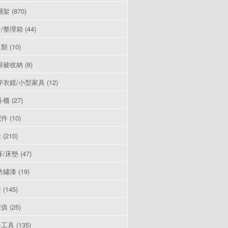
層架
(870)
/整理箱
(44)
豆類
(10)
棉被收納
(8)
穿衣鏡/小型家具
(12)
斗櫃
(27)
配件
(10)
燈
(210)
床/床墊
(47)
防鏽漆
(19)
漆
(145)
傢俱
(25)
手工具
(135)