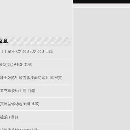
文章
1-1 單冷 CX-56B /BX-56B 目錄
V訊號接頭P4CF 款式
味全效除甲醛乳膠漆夢幻紫1L 哪裡買
速充磁脫磁工具 目錄
貫通型螺絲起子組 比較
檔(白) 目錄
棉氣密條Neoprene 評比