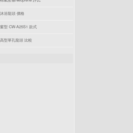
沐浴龍頭 價格
型 CW-A25S1 款式
高型單孔龍頭 比較