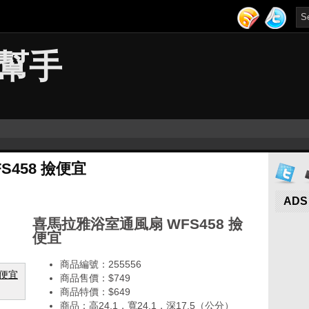
幫手
458 撿便宜
ADS
喜馬拉雅浴室通風扇 WFS458 撿
便宜
商品編號：255556
商品售價：$749
商品特價：
$649
商品：高24.1，寬24.1，深17.5（公分）