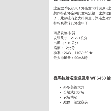
讓浴室呼吸起來！浴衛空間排風扇~
想保持衛浴空間的空氣流暢，讓潮溼
了，此款擁有超大排風量，讓浴室永
持乾爽潔淨的浴室中了！
商品規格/材質
安裝尺寸：21x21公分
出風口：10公分
扇葉：12公分
功率：26W，110V~60Hz
最大排風量：90m3/時
喜馬拉雅浴室通風扇 WFS458 
外型美觀大方
分離式的拆裝
安裝簡易
維修、清潔容易