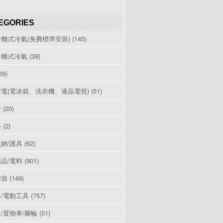
EGORIES
分離式冷氣(免費標準安裝)
(145)
分離式冷氣
(38)
29)
電(電冰箱、洗衣機、液晶電視)
(51)
燈
(20)
檯
(2)
納/護具
(62)
品/電料
(901)
傢俱
(149)
/電動工具
(757)
/置物車/腳輪
(51)