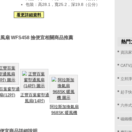
包裝：高28.1，寬25.2，深19.8（公分）
看更詳細資料
扇 WFS458 撿便宜相關商品推薦
熱門
資訊家 
CAT
立邦淨
百葉窗型通
起子快
扇(12吋)
正豐百葉窗型通
風扇(14吋)
六件式
阿拉斯加換氣扇
968SK 暖風機
磁鐵櫃
 撿便宜商品詳細說明
魔貼海