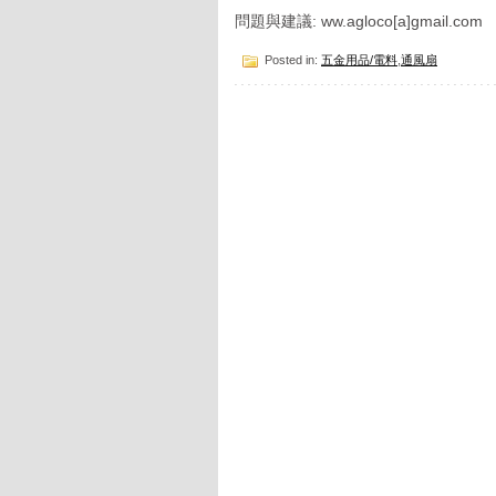
問題與建議: ww.agloco[a]gmail.com
Posted in:
五金用品/電料
,
通風扇