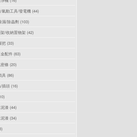
清淨機
(16)
/氣動工具/發電機
(44)
除濕/除蟲劑
(103)
架/收納置物架
(42)
握把
(33)
五金配件
(63)
氣密條
(20)
鎖具
(86)
/插頭
(16)
10)
水泥漆
(44)
水泥漆
(34)
3)