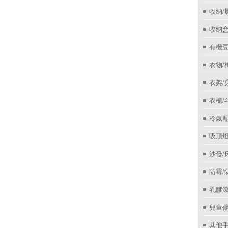
收納/
收納盒
有機
衣物/
衣架/
衣櫃/
冷氣
吸頂
沙發/
防霉/
乳膠
兒童
其他