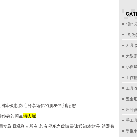
CAT
1對1
1對2
刀具
(
大型家
小夜
工作
工具收
五金用
划算優惠,歡迎分享給你的朋友們,謝謝您
戶外
尋你要的商品
特力屋
手工具
圖文為原權利人所有,若有侵犯之處請盡速通知本站長,隨即修
手推車