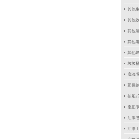
其他
其他收
其他
其他
其他
垃圾桶
底漆/
延長線
抽屜
拖把/
油漆/
油漆