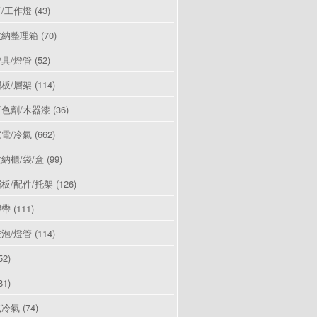
/工作燈
(43)
收納整理箱
(70)
具/燈管
(52)
板/層架
(114)
色劑/木器漆
(36)
電/冷氣
(662)
納櫃/袋/盒
(99)
板/配件/托架
(126)
膠帶
(111)
泡/燈管
(114)
52)
81)
式冷氣
(74)