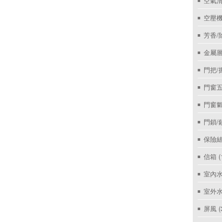
空氣
空壓機
芳香/
金屬層
門把/
門窗
門窗
門鎖/
保險絲
信箱
(
室內
室外
屏風
(