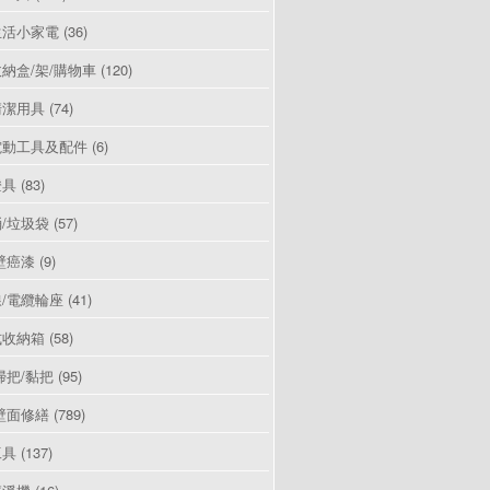
生活小家電
(36)
納盒/架/購物車
(120)
清潔用具
(74)
電動工具及配件
(6)
燈具
(83)
/垃圾袋
(57)
壁癌漆
(9)
/電纜輪座
(41)
式收納箱
(58)
掃把/黏把
(95)
壁面修繕
(789)
工具
(137)