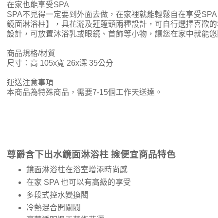
在家也能享受SPA
SPA不見得一定要到外面去做，在家裡就能輕鬆自在享受SP
鏡面淋浴柱】，具花灑及蓮蓬頭兩種設計，可自行選擇喜歡的S
設計，可放置沐浴乳或眼鏡、首飾等小物，讓您在家中就能悠
商品規格/材質
尺寸：高 105x寬 26x深 35公分
運送注意事項
本商品為特殊商品，需要7-15個工作天送達。
尊爵含下出水鏡面淋浴柱 撿便宜商品特色
鏡面淋浴柱在浴室增添時尚感
在家 SPA 也可以有高級的享受
多段式控水變換閥
冷熱混合開關閥