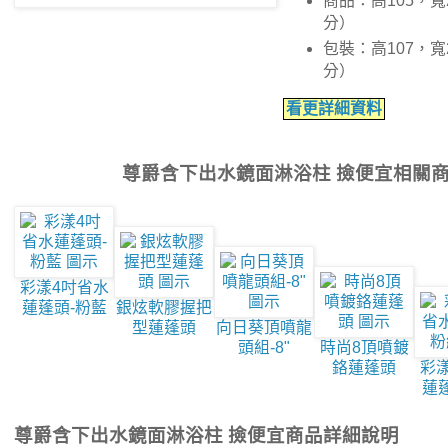
商品：高105，寬
分）
包裝：高107，寬
分）
看更詳細資料
尊爵含下出水鏡面淋浴柱 撿便宜相關
彩漾4吋省水
蓮蓬頭-粉藍
銀炫軟膠握把
型蓮蓬頭
向日葵頂噴龍
頭組-8"
時尚8頂噴鍍
鉻蓮蓬頭
彩
蓮
尊爵含下出水鏡面淋浴柱 撿便宜商品詳細說明