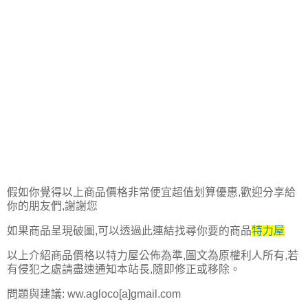
假如你覺得以上商品價格非常便宜超值划算優惠,歡迎分享給
你的朋友們,謝謝您
如果商品呈現破圖,可以透過此連結找尋你要的商品
特力屋
以上介紹商品價格以特力屋公佈為準,圖文為原權利人所有,若
有侵犯之處請盡速通知本站長,隨即修正或移除。
問題與建議: ww.agloco[a]gmail.com