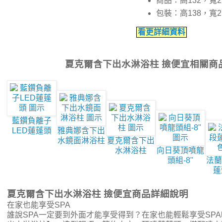
商品：高132，寬
包裝：高138，寬
看更詳細資料
夏克爾含下出水淋浴柱 撿便宜相關商
藍鑽負離子
LED蓮蓬頭
雅典娜含下出
水鏡面淋浴柱
夏克爾含下出
水淋浴柱
向日葵頂噴龍
頭組-8"
法蘭
蓬
夏克爾含下出水淋浴柱 撿便宜商品詳細說明
在家也能享受SPA
誰說SPA一定要到外面才能享受得到？在家也能輕鬆享受SP