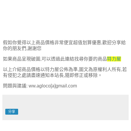
假如你覺得以上商品價格非常便宜超值划算優惠,歡迎分享給
你的朋友們,謝謝您
如果商品呈現破圖,可以透過此連結找尋你要的商品
特力屋
以上介紹商品價格以特力屋公佈為準,圖文為原權利人所有,若
有侵犯之處請盡速通知本站長,隨即修正或移除。
問題與建議: ww.agloco[a]gmail.com
分享