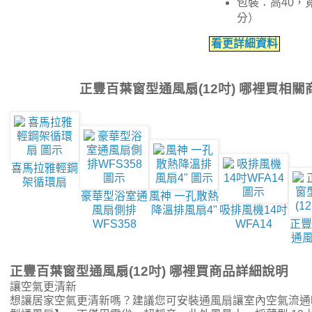
包裝：高40，寬
分）
看更詳細資料
正豐百葉窗型通風扇(12吋) 哪裡買相關
喜馬拉雅輕鋼
架循環扇
豪華型浴室通
風神 一孔散熱
風扇側排
降溫排風扇4"
吸排風機14吋
WFS358
WFA14
正豐
通風
正豐百葉窗型通風扇(12吋) 哪裡買商品詳細說明
讓空氣更清新
想讓居家空氣更清新嗎？建議您可安裝通風扇讓室內空氣流通