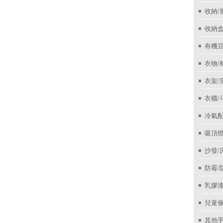
收納/
收納盒
有機
衣物/
衣架/
衣櫃/
冷氣
吸頂
沙發/
防霉/
乳膠
兒童
其他