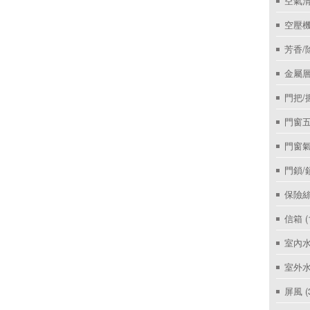
空氣
空壓機
芳香/
金屬層
門把/
門窗
門窗
門鎖/
保險絲
信箱
(
室內
室外
屏風
(