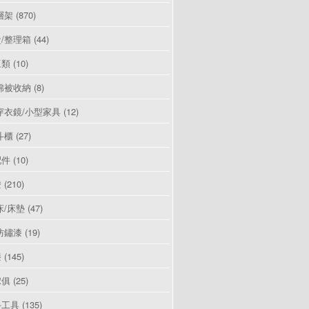
層架
(870)
/整理箱
(44)
豆類
(10)
棉被收納
(8)
穿衣鏡/小型家具
(12)
斗櫃
(27)
配件
(10)
燈
(210)
床/床墊
(47)
防鏽漆
(19)
漆
(145)
傢俱
(25)
手工具
(135)