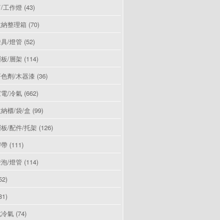
/工作燈
(43)
收納整理箱
(70)
具/燈管
(52)
板/層架
(114)
色劑/木器漆
(36)
電/冷氣
(662)
納櫃/袋/盒
(99)
板/配件/托架
(126)
膠帶
(111)
泡/燈管
(114)
52)
81)
式冷氣
(74)