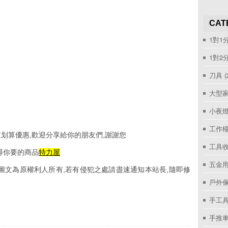
CAT
1對1
1對2
刀具
(
大型家
小夜
工作
划算優惠,歡迎分享給你的朋友們,謝謝您
工具收
尋你要的商品
特力屋
五金用
圖文為原權利人所有,若有侵犯之處請盡速通知本站長,隨即修
戶外
手工具
手推車