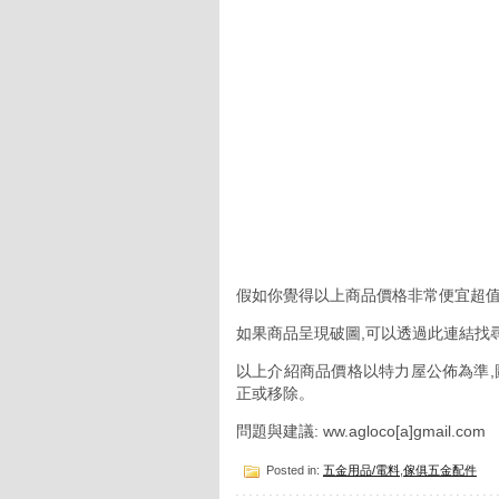
假如你覺得以上商品價格非常便宜超值
如果商品呈現破圖,可以透過此連結找
以上介紹商品價格以特力屋公佈為準,
正或移除。
問題與建議: ww.agloco[a]gmail.com
Posted in:
五金用品/電料
,
傢俱五金配件