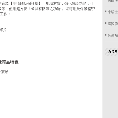
慮這款【地毯圓型保護墊】！地毯材質，強化保護功能，可
板等，使用超方便！並具有防震之功能， 還可用於保護精密
小騎士
護工作！
國際牌窗
/ 單片
竹節加
ADS
目錄商品特色
止震動