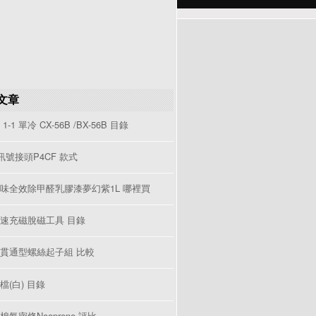
文章
1-1 單冷 CX-56B /BX-56B 目錄
V訊號接頭P4CF 款式
味全效除甲醛乳膠漆夢幻紫1L 哪裡買
速充磁脫磁工具 目錄
貫通型螺絲起子組 比較
檔(白) 目錄
棉氣密條Neoprene 評比