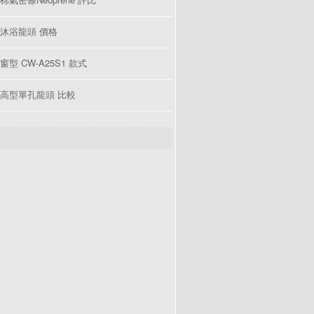
沐浴龍頭 價格
型 CW-A25S1 款式
高型單孔龍頭 比較