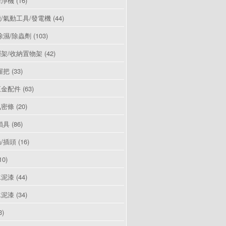
清淨機
(16)
/氣動工具/發電機
(44)
除濕/除蟲劑
(103)
架/收納置物架
(42)
握把
(33)
五金配件
(63)
氣密條
(20)
鎖具
(86)
/插頭
(16)
10)
水泥漆
(44)
水泥漆
(34)
3)