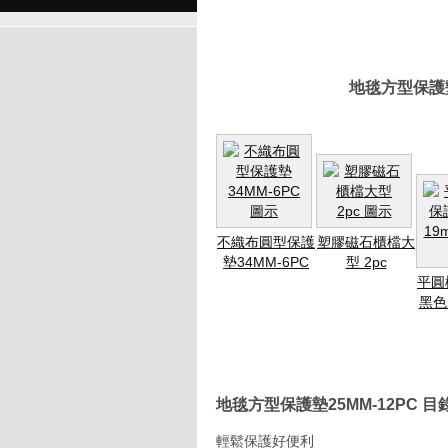
地毯方型保護墊
不織布圓型保護
塑膠磁石櫃檔大
墊34MM-6PC
型 2pc
平圓
黑色 
地毯方型保護墊25MM-12PC 
輕鬆保護好便利