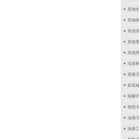
其他
其他收
其他
其他
其他
垃圾桶
底漆/
延長線
抽屜
拖把/
油漆/
油漆