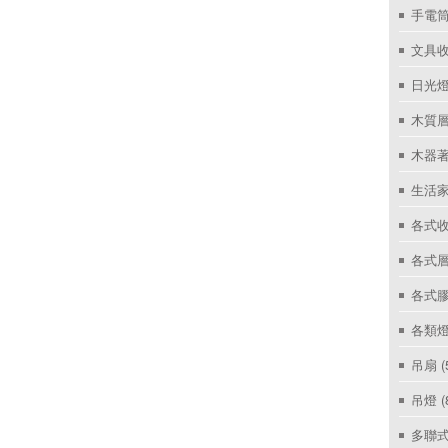
手電筒
文具
日光燈
木質層
木器著
生活家
各式收
各式層
各式
各類燈
吊扇
(
吊燈
(
多聯