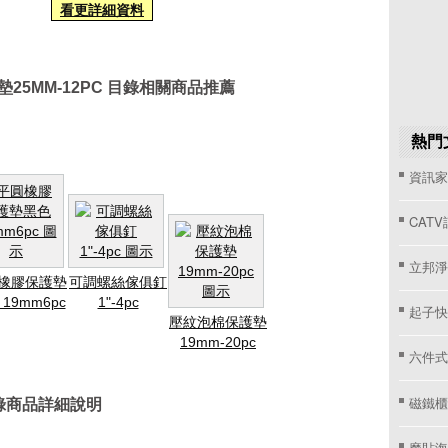
看更詳細資料
25MM-12PC 目錄相關商品推薦
熱門
資訊家 
CAT
立邦淨
橡膠保護墊
可調螺絲傢俱釘
19mm6pc
1"-4pc
起子快
壓紋泡棉保護墊
19mm-20pc
六件式
磁鐵櫃
目錄商品詳細說明
魔貼海