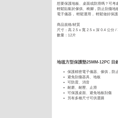
想要保護地板、桌面或防滑嗎？可考
輕鬆貼黏於傢俱、椅腳，防止刮傷地
電子儀器， 輕鬆運用， 輕鬆做好保
商品規格/材質
尺寸：高 2.5 x 寬 2.5 x 深 0.4 公分 
數量：12片
地毯方型保護墊25MM-12PC 
保護精密電子儀器、傢俱，防
避免刮傷器具、地板
可防震、消音
耐磨、耐壓、止滑
可保護桌面、避免地板刮傷
另有多種尺寸可供選購