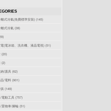
EGORIES
分離式冷氣(免費標準安裝)
(145)
分離式冷氣
(38)
29)
電(電冰箱、洗衣機、液晶電視)
(51)
燈
(20)
檯
(2)
納/護具
(62)
品/電料
(901)
傢俱
(149)
/電動工具
(757)
/置物車/腳輪
(51)