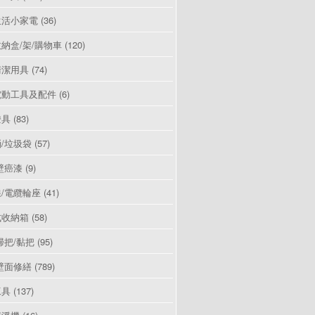
生活小家電
(36)
納盒/架/購物車
(120)
清潔用具
(74)
電動工具及配件
(6)
燈具
(83)
/垃圾袋
(57)
壁癌漆
(9)
/電纜輪座
(41)
式收納箱
(58)
掃把/黏把
(95)
壁面修繕
(789)
工具
(137)