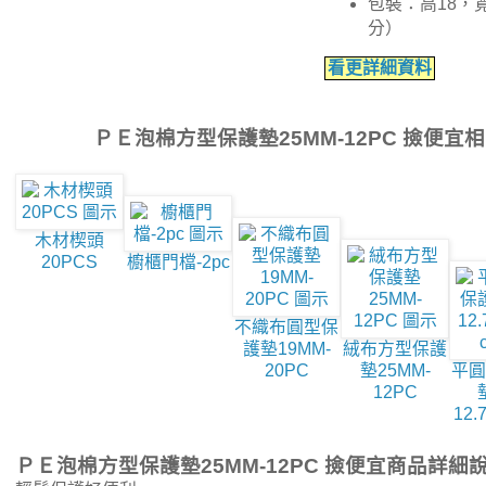
包裝：高18，寬
分）
看更詳細資料
ＰＥ泡棉方型保護墊25MM-12PC 撿便宜
木材楔頭
20PCS
櫥櫃門檔-2pc
不織布圓型保
護墊19MM-
絨布方型保護
20PC
墊25MM-
平圓
12PC
12.
ＰＥ泡棉方型保護墊25MM-12PC 撿便宜商品詳細