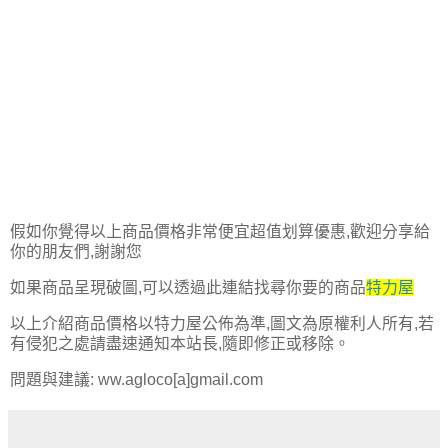
假如你覺得以上商品價格非常便宜超值划算優惠,歡迎分享給
你的朋友們,謝謝您
如果商品呈現破圖,可以透過此連結找尋你要的商品
特力屋
以上介紹商品價格以特力屋公佈為準,圖文為原權利人所有,若
有侵犯之處請盡速通知本站長,隨即修正或移除。
問題與建議: ww.agloco[a]gmail.com