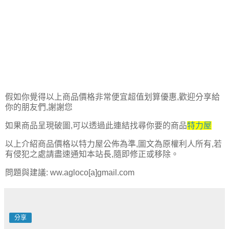
假如你覺得以上商品價格非常便宜超值划算優惠,歡迎分享給
你的朋友們,謝謝您
如果商品呈現破圖,可以透過此連結找尋你要的商品
特力屋
以上介紹商品價格以特力屋公佈為準,圖文為原權利人所有,若
有侵犯之處請盡速通知本站長,隨即修正或移除。
問題與建議: ww.agloco[a]gmail.com
分享