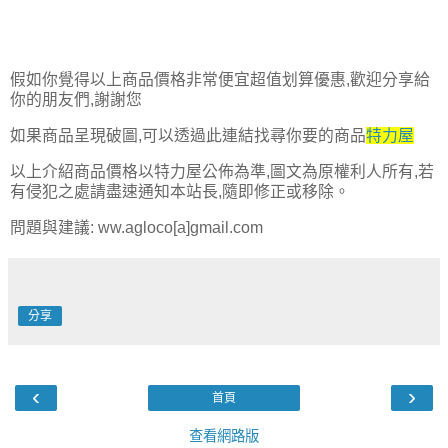
假如你覺得以上商品價格非常便宜超值划算優惠,歡迎分享給
你的朋友們,謝謝您
如果商品呈現破圖,可以透過此連結找尋你要的商品
特力屋
以上介紹商品價格以特力屋公佈為準,圖文為原權利人所有,若
有侵犯之處請盡速通知本站長,隨即修正或移除。
問題與建議: ww.agloco[a]gmail.com
分享
‹
›
首頁
查看網路版