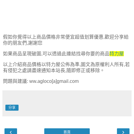
假如你覺得以上商品價格非常便宜超值划算優惠,歡迎分享給
你的朋友們,謝謝您
如果商品呈現破圖,可以透過此連結找尋你要的商品
特力屋
以上介紹商品價格以特力屋公佈為準,圖文為原權利人所有,若
有侵犯之處請盡速通知本站長,隨即修正或移除。
問題與建議: ww.agloco[a]gmail.com
分享
‹
›
首頁