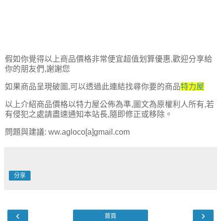
假如你覺得以上商品價格非常便宜超值划算優惠,歡迎分享給
你的朋友們,謝謝您
如果商品呈現破圖,可以透過此連結找尋你要的商品
特力屋
以上介紹商品價格以特力屋公佈為準,圖文為原權利人所有,若
有侵犯之處請盡速通知本站長,隨即修正或移除。
問題與建議: ww.agloco[a]gmail.com
分享
‹
›
首頁