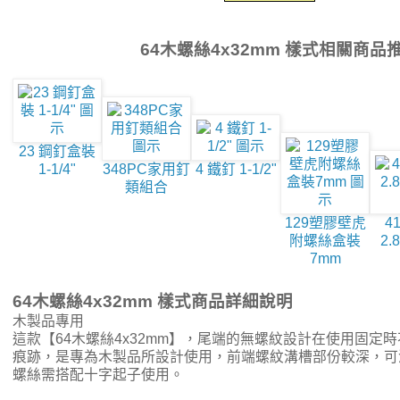
64木螺絲4x32mm 樣式相關商品
23 鋼釘盒裝
1-1/4"
348PC家用釘
4 鐵釘 1-1/2"
類組合
129塑膠壁虎
4
附螺絲盒裝
2.
7mm
64木螺絲4x32mm 樣式商品詳細說明
木製品專用
這款【64木螺絲4x32mm】，尾端的無螺紋設計在使用固定
痕跡，是專為木製品所設計使用，前端螺紋溝槽部份較深，可
螺絲需搭配十字起子使用。