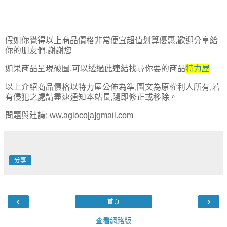
假如你覺得以上商品價格非常便宜超值划算優惠,歡迎分享給
你的朋友們,謝謝您
如果商品呈現破圖,可以透過此連結找尋你要的商品
特力屋
以上介紹商品價格以特力屋公佈為準,圖文為原權利人所有,若
有侵犯之處請盡速通知本站長,隨即修正或移除。
問題與建議: ww.agloco[a]gmail.com
分享
‹
›
首頁
查看網路版