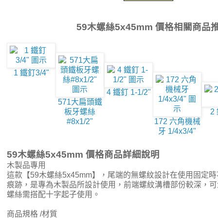
59木螺絲5x45mm 價格相關商品
1 鐵釘3/4"
4 鐵釘 1-1/2"
571大扁頭鐵
板牙螺絲
2
#8x1/2"
172 六角機械
牙 1/4x3/4"
59木螺絲5x45mm 價格商品詳細說明
木製品專用
這款【59木螺絲5x45mm】，尾端的無螺紋設計在使用固定
痕跡，是專為木製品所設計使用，前端螺紋溝槽部份較深，可
螺絲需搭配十字起子使用。
商品規格 /材質