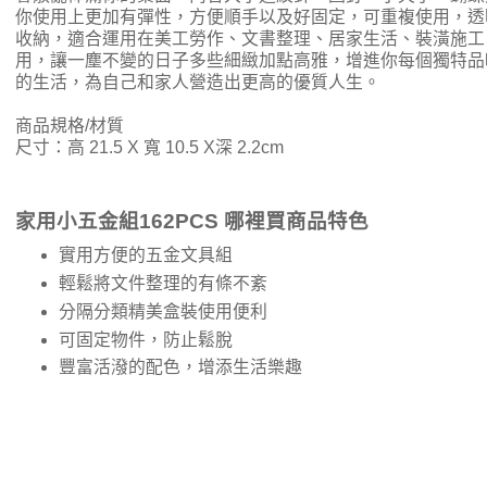
你使用上更加有彈性，方便順手以及好固定，可重複使用，透
收納，適合運用在美工勞作、文書整理、居家生活、裝潢施工
用，讓一塵不變的日子多些細緻加點高雅，增進你每個獨特品
的生活，為自己和家人營造出更高的優質人生。
商品規格/材質
尺寸：高 21.5 X 寬 10.5 X深 2.2cm
家用小五金組162PCS 哪裡買商品特色
實用方便的五金文具組
輕鬆將文件整理的有條不紊
分隔分類精美盒裝使用便利
可固定物件，防止鬆脫
豐富活潑的配色，增添生活樂趣