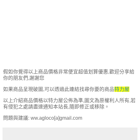
假如你覺得以上商品價格非常便宜超值划算優惠,歡迎分享給
你的朋友們,謝謝您
如果商品呈現破圖,可以透過此連結找尋你要的商品
特力屋
以上介紹商品價格以特力屋公佈為準,圖文為原權利人所有,若
有侵犯之處請盡速通知本站長,隨即修正或移除。
問題與建議: ww.agloco[a]gmail.com