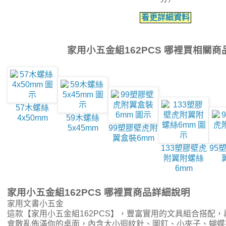
看更詳細資料
家用小五金組162PCS 哪裡買相關商
57木螺絲
4x50mm
59木螺絲
5x45mm
99塑膠壁虎附
翼盒裝6mm
133塑膠壁虎
95
附翼附螺絲
6mm
家用小五金組162PCS 哪裡買商品詳細說明
家用文書小五金
這款【家用小五金組162PCS】，豐富實用的文具組合搭配
會散亂佈滿你的桌面，內含大小迴紋針、圖釘、小夾子、蝴蝶夾