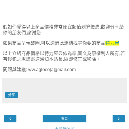
假如你覺得以上商品價格非常便宜超值划算優惠,歡迎分享給
你的朋友們,謝謝您
如果商品呈現破圖,可以透過此連結找尋你要的商品
特力屋
以上介紹商品價格以特力屋公佈為準,圖文為原權利人所有,若
有侵犯之處請盡速通知本站長,隨即修正或移除。
問題與建議: ww.agloco[a]gmail.com
分享
‹
›
首頁