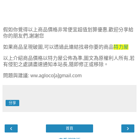
假如你覺得以上商品價格非常便宜超值划算優惠,歡迎分享給
你的朋友們,謝謝您
如果商品呈現破圖,可以透過此連結找尋你要的商品
特力屋
以上介紹商品價格以特力屋公佈為準,圖文為原權利人所有,若
有侵犯之處請盡速通知本站長,隨即修正或移除。
問題與建議: ww.agloco[a]gmail.com
分享
‹
›
首頁