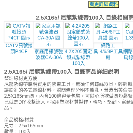
看更詳細資料
2.5X165/ 尼龍紮線帶100入 目錄相
CATV訊號接
網路工
頭P4CF
家庭用訊號強
4.2X205固定
具-4/6/8P工具
網路
波器CA-30A
鎖式紮線帶
鉗
扁線
100入
2.5X165/ 尼龍紮線帶100入 目錄商品詳細說明
整理線材更方便
尼龍紮線帶聰明實用的緊束工具，無須任何螺絲器具，輕輕鬆
讓紛亂的各式電線材料，瞬間條理分明不雜亂，營造出美侖美
2.5X165mm長，內含100條容量包裝，可隨心所欲做長短
己就是DIY收整達人。採用塑膠材質製作，輕巧、堅韌、富延
品。
商品規格/材質
尺寸：2.5x165mm
數量：100入