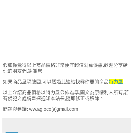
假如你覺得以上商品價格非常便宜超值划算優惠,歡迎分享給
你的朋友們,謝謝您
如果商品呈現破圖,可以透過此連結找尋你要的商品
特力屋
以上介紹商品價格以特力屋公佈為準,圖文為原權利人所有,若
有侵犯之處請盡速通知本站長,隨即修正或移除。
問題與建議: ww.agloco[a]gmail.com