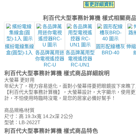
看更詳細資料
利百代大型事務計算機 樣式相關商
繽紛電線集線
圓形配線槽灰
伸縮
盒(圓型)-1入
各品牌萬用迷
各品牌萬用型
BRD-40
你電視遙控器
電視遙控器
RC-U
RC-UN1
利百代大型事務計算機 樣式商品詳細說明
大螢幕 更好用
年紀大了，視力容易退化，面對小螢幕得要把眼鏡拔下來瞧了
【利百代大型事務計算機】，大螢幕設計，大字顯示，使用更
計，不怕使用時臨時沒電，是您的居家必備好幫手！
商品規格/材質
尺寸：高 19.3x寬 14.2x深 2公分
型號：LB-2622T
利百代大型事務計算機 樣式商品特色