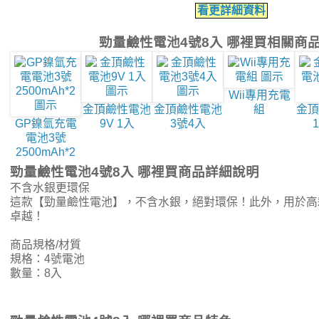
看更詳細資料
勁量鹼性電池4號8入 哪裡買相關商
Wii專用充電
金頂鹼性電池
金頂鹼性電池
組
金頂
GP鎳氫充電
9V 1入
3號4入
電池3號
2500mAh*2
勁量鹼性電池4號8入 哪裡買商品詳細說明
不含水銀更環保
這款【勁量鹼性電池】，不含水銀，絕對環保！此外，用於高
卓越！
商品規格/材質
規格：4號電池
數量：8入