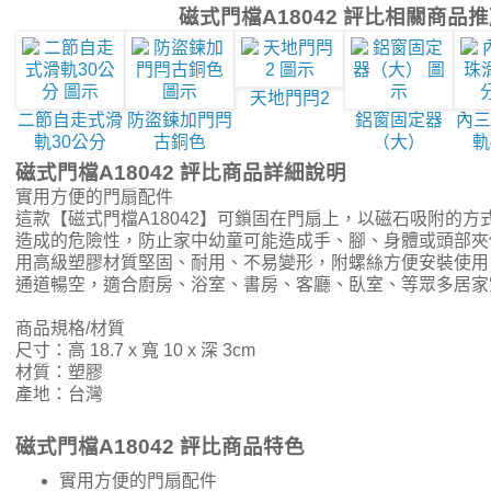
磁式門檔A18042 評比相關商品
天地門閂2
二節自走式滑
防盜鍊加門閂
鋁窗固定器
內三
軌30公分
古銅色
（大）
軌
磁式門檔A18042 評比商品詳細說明
實用方便的門扇配件
這款【磁式門檔A18042】可鎖固在門扇上，以磁石吸附的
造成的危險性，防止家中幼童可能造成手、腳、身體或頭部夾
用高級塑膠材質堅固、耐用、不易變形，附螺絲方便安裝使用
通道暢空，適合廚房、浴室、書房、客廳、臥室、等眾多居家
商品規格/材質
尺寸：高 18.7 x 寬 10 x 深 3cm
材質：塑膠
產地：台灣
磁式門檔A18042 評比商品特色
實用方便的門扇配件