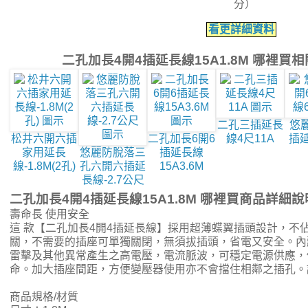
分）
看更詳細資料
二孔加長4開4插延長線15A1.8M 哪裡買
二孔三插延長
悠麗
松井六開六插
二孔加長6開6
線4尺11A
插
家用延長
悠麗防脫落三
插延長線
線-1.8M(2孔)
孔六開六插延
15A3.6M
長線-2.7公尺
二孔加長4開4插延長線15A1.8M 哪裡買商品詳細說
壽命長 使用安全
這 款【二孔加長4開4插延長線】採用超薄蝶翼插頭設計，不
關，不需要的插座可單獨關閉，無須拔插頭，省電又安全。內
雷擊及其他異常產生之高電壓，電流脈波，可穩定電源供應，
命。加大插座間距，方便變壓器使用亦不會擋住相鄰之插孔。
商品規格/材質