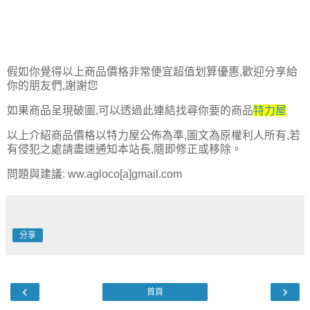
假如你覺得以上商品價格非常便宜超值划算優惠,歡迎分享給
你的朋友們,謝謝您
如果商品呈現破圖,可以透過此連結找尋你要的商品
特力屋
以上介紹商品價格以特力屋公佈為準,圖文為原權利人所有,若
有侵犯之處請盡速通知本站長,隨即修正或移除。
問題與建議: ww.agloco[a]gmail.com
分享
‹
›
首頁