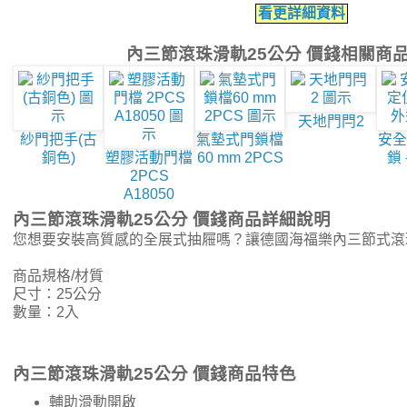
看更詳細資料
內三節滾珠滑軌25公分 價錢相關商
天地門閂2
紗門把手(古
氣墊式門鎖檔
安全
銅色)
塑膠活動門檔
60 mm 2PCS
鎖 
2PCS
A18050
內三節滾珠滑軌25公分 價錢商品詳細說明
您想要安裝高質感的全展式抽屜嗎？讓德國海福樂內三節式滾
商品規格/材質
尺寸：25公分
數量：2入
內三節滾珠滑軌25公分 價錢商品特色
輔助滑動開啟