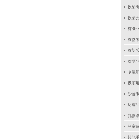
收納/
收納盒
有機
衣物/
衣架/
衣櫃/
冷氣
吸頂
沙發/
防霉/
乳膠
兒童
其他