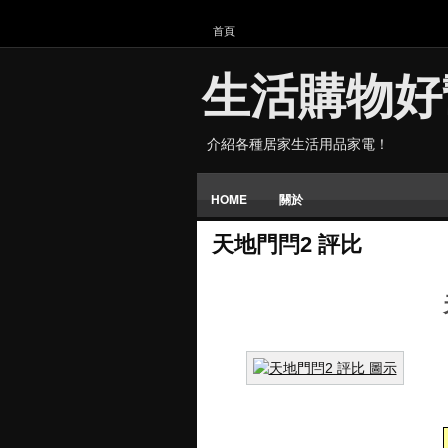
首頁
生活購物好
介紹各種居家生活用品家電！
HOME
關於
天地門閂2 評比