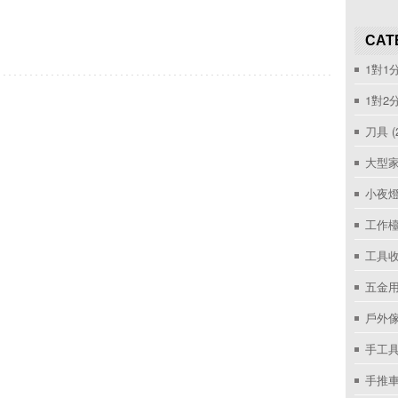
CAT
1對1
1對2
刀具
(
大型家
小夜
工作
工具收
五金用
戶外
手工具
手推車