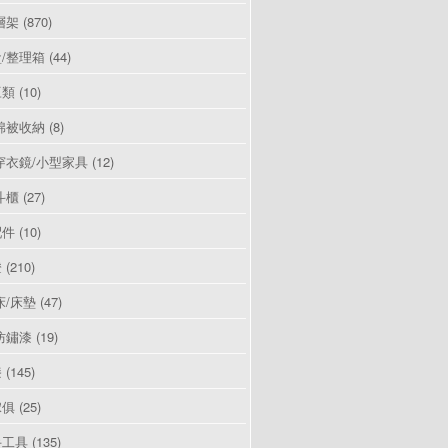
層架
(870)
/整理箱
(44)
豆類
(10)
棉被收納
(8)
穿衣鏡/小型家具
(12)
斗櫃
(27)
配件
(10)
燈
(210)
床/床墊
(47)
防鏽漆
(19)
漆
(145)
傢俱
(25)
手工具
(135)