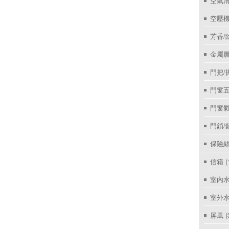
空氣
空壓機
芳香/
金屬層
門把/
門窗
門窗
門鎖/
保險絲
信箱
(
室內
室外
屏風
(