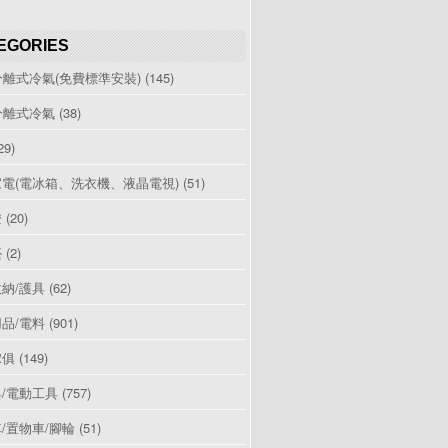
EGORIES
分離式冷氣(免費標準安裝)
(145)
分離式冷氣
(38)
29)
電(電冰箱、洗衣機、液晶電視)
(51)
燈
(20)
檯
(2)
納/護具
(62)
品/電料
(901)
傢俱
(149)
/電動工具
(757)
/置物車/腳輪
(51)