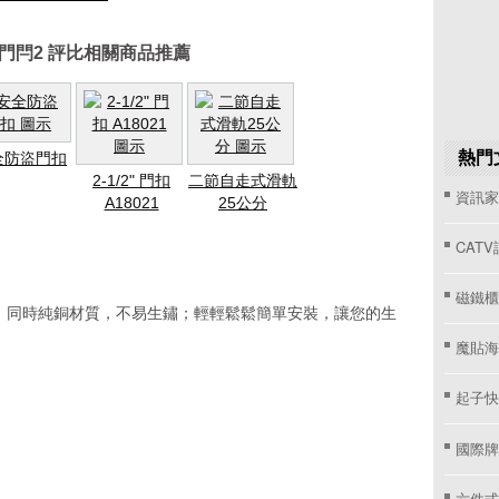
門閂2 評比相關商品推薦
熱門
全防盜門扣
2-1/2" 門扣
二節自走式滑軌
資訊家 
A18021
25公分
CAT
磁鐵櫃
，同時純銅材質，不易生鏽；輕輕鬆鬆簡單安裝，讓您的生
魔貼海
起子快
國際牌窗
六件式