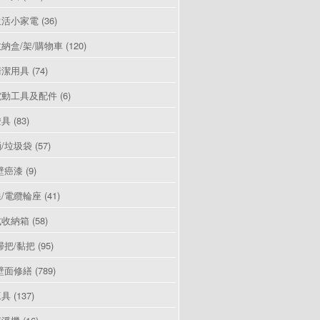
生活小家電
(36)
納盒/架/購物車
(120)
清潔用具
(74)
電動工具及配件
(6)
燈具
(83)
/垃圾袋
(57)
壁癌漆
(9)
/電纜輪座
(41)
式收納箱
(58)
掃把/黏把
(95)
壁面修繕
(789)
工具
(137)