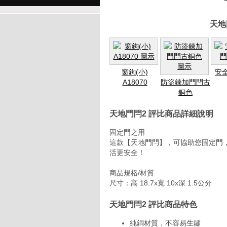
天地
窗鉤(小)
安
A18070
防盜鍊加門閂古
銅色
天地門閂2 評比商品詳細說明
固定門之用
這款【天地門閂】，可協助您固定門
活更安全！
商品規格/材質
尺寸：高 18.7x寬 10x深 1.5公分
天地門閂2 評比商品特色
純銅材質，不容易生鏽