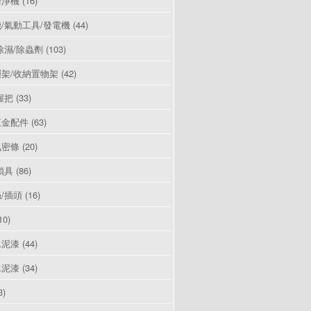
清淨機
(16)
/氣動工具/發電機
(44)
除濕/除蟲劑
(103)
架/收納置物架
(42)
握把
(33)
五金配件
(63)
氣密條
(20)
鎖具
(86)
/插頭
(16)
10)
水泥漆
(44)
水泥漆
(34)
3)