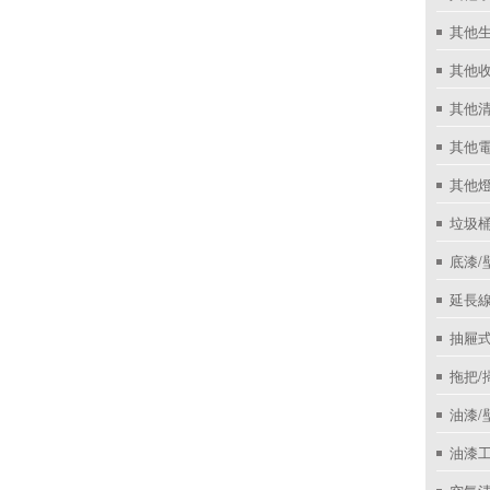
其他
其他收
其他
其他
其他
垃圾桶
底漆/
延長線
抽屜
拖把/
油漆/
油漆