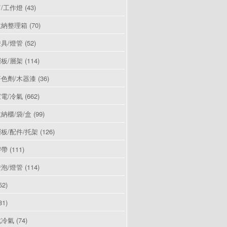
/工作燈
(43)
收納整理箱
(70)
具/燈管
(52)
板/層架
(114)
色劑/木器漆
(36)
電/冷氣
(662)
納櫃/袋/盒
(99)
板/配件/托架
(126)
膠帶
(111)
泡/燈管
(114)
52)
81)
式冷氣
(74)