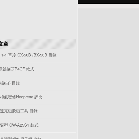
文章
1-1 單冷 CX-56B /BX-56B 目錄
V訊號接頭P4CF 款式
檔(白) 目錄
棉氣密條Neoprene 評比
速充磁脫磁工具 目錄
型 CW-A25S1 款式
貫通型螺絲起子組 比較