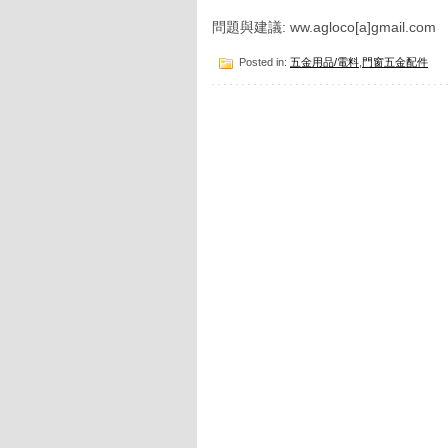
問題與建議: ww.agloco[a]gmail.com
Posted in:
五金用品/電料
,
門窗五金配件