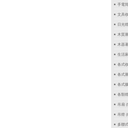
手電筒
文具
日光燈
木質層
木器著
生活家
各式收
各式層
各式
各類燈
吊扇
(
吊燈
(
多聯