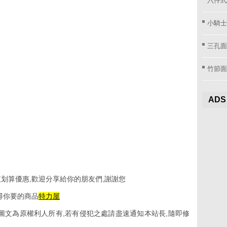
小騎士
三孔面
竹節面
ADS
划算優惠,歡迎分享給你的朋友們,謝謝您
尋你要的商品
特力屋
圖文為原權利人所有,若有侵犯之處請盡速通知本站長,隨即修