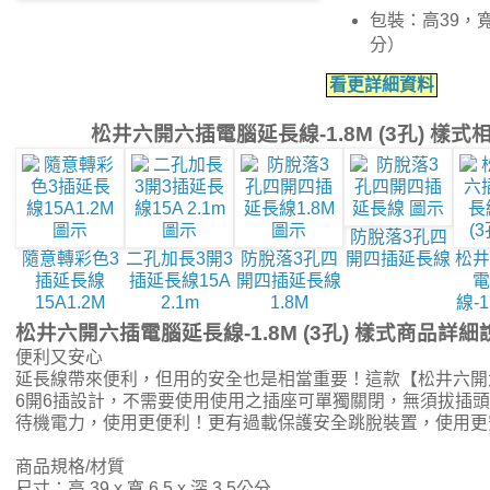
包裝：高39，寬
分）
看更詳細資料
松井六開六插電腦延長線-1.8M (3孔) 樣
防脫落3孔四
隨意轉彩色3
二孔加長3開3
防脫落3孔四
開四插延長線
松井
插延長線
插延長線15A
開四插延長線
電
15A1.2M
2.1m
1.8M
線-1
松井六開六插電腦延長線-1.8M (3孔) 樣式商品詳細
便利又安心
延長線帶來便利，但用的安全也是相當重要！這款【松井六開六
6開6插設計，不需要使用使用之插座可單獨關閉，無須拔插
待機電力，使用更便利！更有過載保護安全跳脫裝置，使用更
商品規格/材質
尺寸：高 39 x 寬 6.5 x 深 3.5公分