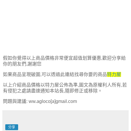
假如你覺得以上商品價格非常便宜超值划算優惠,歡迎分享給
你的朋友們,謝謝您
如果商品呈現破圖,可以透過此連結找尋你要的商品
特力屋
以上介紹商品價格以特力屋公佈為準,圖文為原權利人所有,若
有侵犯之處請盡速通知本站長,隨即修正或移除。
問題與建議: ww.agloco[a]gmail.com
分享