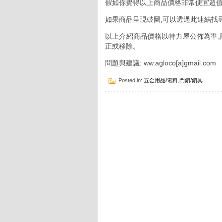
假如你覺得以上商品價格非常便宜超值
如果商品呈現破圖,可以透過此連結找
以上介紹商品價格以特力屋公佈為準,
正或移除。
問題與建議: ww.agloco[a]gmail.com
Posted in:
五金用品/電料
,
門鎖/鎖具