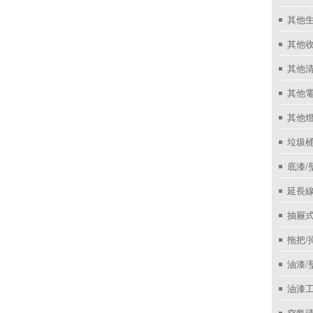
其他
其他收
其他
其他
其他
垃圾桶
底漆/
延長線
抽屜
拖把/
油漆/
油漆
空氣