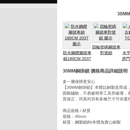
30M
四輪密碼腳踏車
防水鋼纜腳踏車
對號鎖
水平
鎖180CM 2037
房門
30MM銅掛鎖 價格商品詳細說明
多一層保障更安心
【30MM銅掛鎖】本體以銅製造而成
固耐鏽蝕，不易被簡單工具所破壞，
質保正，同系列另有多種尺寸可供選
商品規格 / 材質
規格：40mm
材質：鋼製鎖鉤/本體為實心銅製