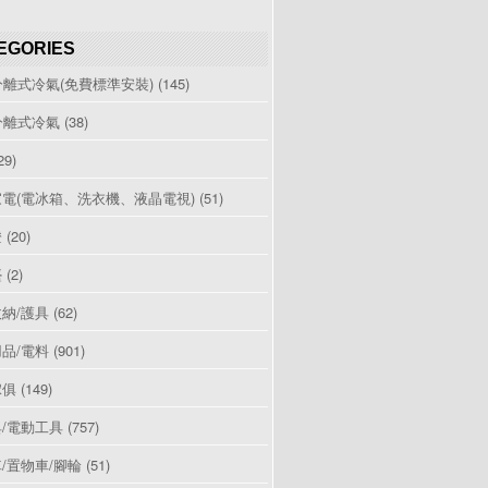
EGORIES
分離式冷氣(免費標準安裝)
(145)
分離式冷氣
(38)
29)
電(電冰箱、洗衣機、液晶電視)
(51)
燈
(20)
檯
(2)
納/護具
(62)
品/電料
(901)
傢俱
(149)
/電動工具
(757)
/置物車/腳輪
(51)