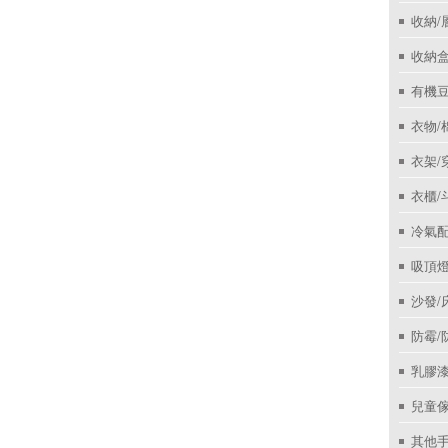
收納/
收納盒
有機
衣物/
衣架/
衣櫃/
冷氣
吸頂
沙發/
防霉/
乳膠
兒童
其他