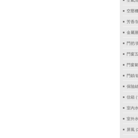
空壓機
芳香/
金屬層
門把/
門窗
門窗
門鎖/
保險絲
信箱
(
室內
室外
屏風
(