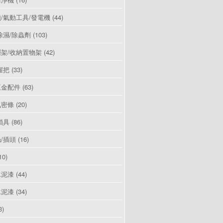
/氣動工具/發電機
(44)
除濕/除蟲劑
(103)
架/收納置物架
(42)
握把
(33)
五金配件
(63)
氣密條
(20)
鎖具
(86)
/插頭
(16)
10)
水泥漆
(44)
水泥漆
(34)
3)