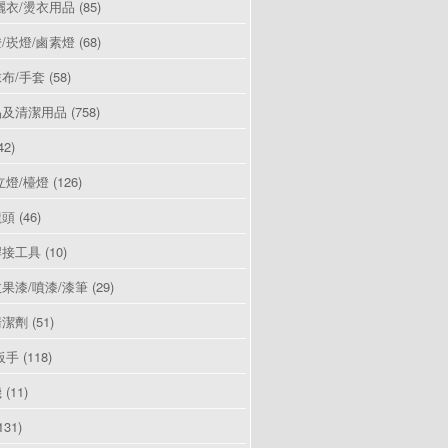
曬衣/燙衣用品
(85)
/崁燈/鹵素燈
(68)
布/手套
(58)
品及清潔用品
(758)
42)
立燈/檯燈
(126)
龍頭
(46)
焊接工具
(10)
果漆/噴漆/漆筆
(29)
清潔劑
(51)
板手
(118)
機
(11)
131)