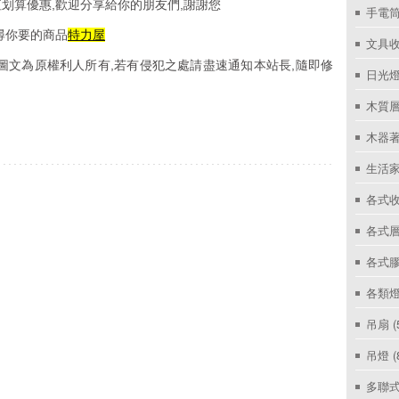
划算優惠,歡迎分享給你的朋友們,謝謝您
手電筒
尋你要的商品
特力屋
文具
圖文為原權利人所有,若有侵犯之處請盡速通知本站長,隨即修
日光燈
木質層
木器著
生活家
各式收
各式層
各式
各類燈
吊扇
(
吊燈
(
多聯