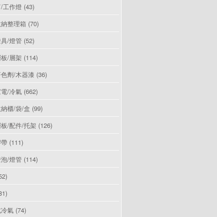
/工作燈
(43)
收納整理箱
(70)
具/燈管
(52)
板/層架
(114)
色劑/木器漆
(36)
電/冷氣
(662)
納櫃/袋/盒
(99)
板/配件/托架
(126)
膠帶
(111)
泡/燈管
(114)
52)
81)
式冷氣
(74)