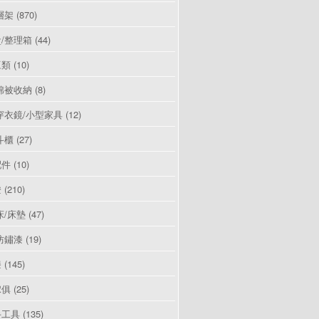
層架
(870)
/整理箱
(44)
豆類
(10)
棉被收納
(8)
穿衣鏡/小型家具
(12)
斗櫃
(27)
配件
(10)
燈
(210)
床/床墊
(47)
防鏽漆
(19)
漆
(145)
傢俱
(25)
手工具
(135)