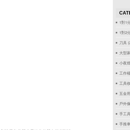
CAT
1對1
1對2
刀具
(
大型家
小夜
工作
工具收
五金用
戶外
手工具
手推車