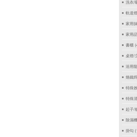
洗衣/
軌道燈
家用抹
家用
書櫃
(
桌燈/
浴用
烙鐵
特殊效
特殊
起子/
除濕
掛勾
(