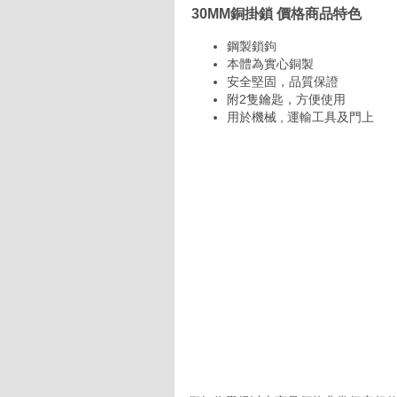
30MM銅掛鎖 價格商品特色
鋼製鎖鉤
本體為實心銅製
安全堅固，品質保證
附2隻鑰匙，方便使用
用於機械 , 運輸工具及門上