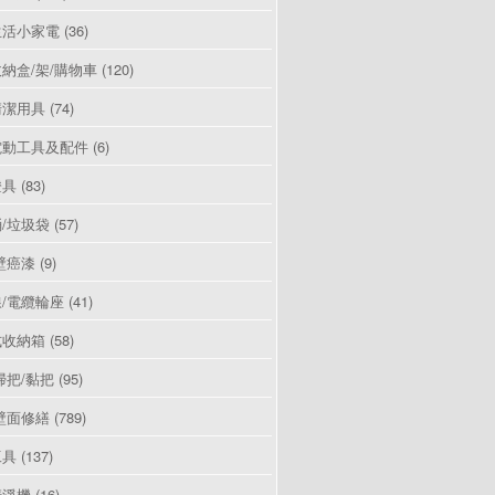
生活小家電
(36)
納盒/架/購物車
(120)
清潔用具
(74)
電動工具及配件
(6)
燈具
(83)
/垃圾袋
(57)
壁癌漆
(9)
/電纜輪座
(41)
式收納箱
(58)
掃把/黏把
(95)
壁面修繕
(789)
工具
(137)
清淨機
(16)