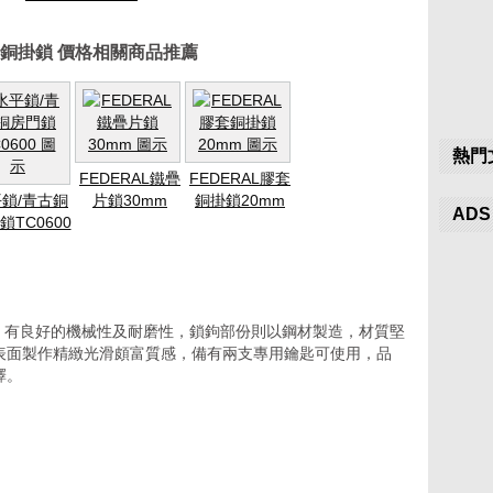
M銅掛鎖 價格相關商品推薦
熱門
FEDERAL鐵疊
FEDERAL膠套
鎖/青古銅
片鎖30mm
銅掛鎖20mm
ADS
鎖TC0600
，有良好的機械性及耐磨性，鎖鉤部份則以鋼材製造，材質堅
表面製作精緻光滑頗富質感，備有兩支專用鑰匙可使用，品
擇。