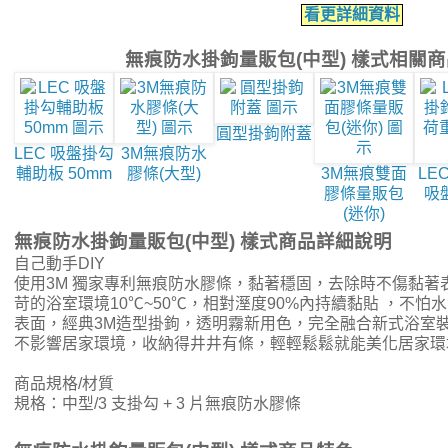
看更詳細資料
無痕防水掛鉤量販包(中型) 樣式相關
圓型掛鉤附蓋
LEC 吸盤掛勾
3M無痕防水
輔助板 50mm
膠條(大型)
3M無痕雙面
LE
膠條量販包
吸
(迷你)
無痕防水掛鉤量販包(中型) 樣式商品詳細說明
自己動手DIY
使用3M 獨家專利無痕防水膠條，黏著穩固，去除時不傷黏著
苛的浴室環境10℃~50℃，相對溼度90%內持續黏貼 ，不怕
表面，經典3M造型掛鉤，透明霧新用色，完全融合新式浴室
不影響居家環境，收納得井井有條，輕輕鬆鬆就能美化居家環
商品規格/材質
規格：中型/3 支掛勾 + 3 片無痕防水膠條