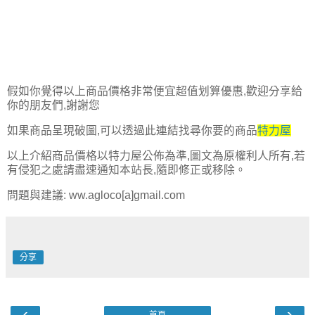
假如你覺得以上商品價格非常便宜超值划算優惠,歡迎分享給
你的朋友們,謝謝您
如果商品呈現破圖,可以透過此連結找尋你要的商品
特力屋
以上介紹商品價格以特力屋公佈為準,圖文為原權利人所有,若
有侵犯之處請盡速通知本站長,隨即修正或移除。
問題與建議: ww.agloco[a]gmail.com
分享
‹
›
首頁