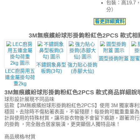
包裝：高19.7
分）
看更詳細資料
3M無痕繽紛球形掛鉤粉紅色2PCS 款式
圓型掛鉤附蓋
甜蜜
不鏽鋼象鼻型
強力貼心掛鉤
LEC廚房用五
板鉤(3勾)
(赤腳大仙)
連金屬掛勾荷
重2kg
3M無痕繽紛球形掛鉤粉紅色2PCS 款式商品詳細說
球形設計展現不同品味
這款【3M無痕繽紛球形掛鉤粉紅色2PCS】使用 3M 獨家專
穩固，去除時不傷粘著表面，不留殘膠！每掛鉤可載重重量為 1
計與使用的特殊材質，讓吊掛衣物後不會留下痕跡，跟著流行
的掛鉤 ，完全融合居家裝潢，更突顯個人獨特品味！
商品規格/材質