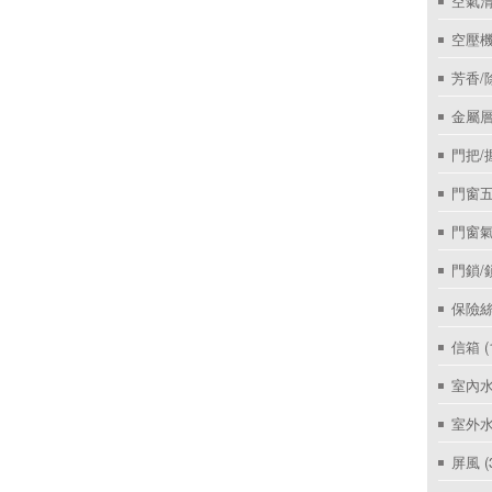
空氣
空壓機
芳香/
金屬層
門把/
門窗
門窗
門鎖/
保險絲
信箱
(
室內
室外
屏風
(