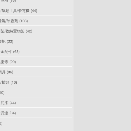
清淨機
(16)
/氣動工具/發電機
(44)
除濕/除蟲劑
(103)
架/收納置物架
(42)
握把
(33)
五金配件
(63)
氣密條
(20)
鎖具
(86)
/插頭
(16)
10)
水泥漆
(44)
水泥漆
(34)
3)