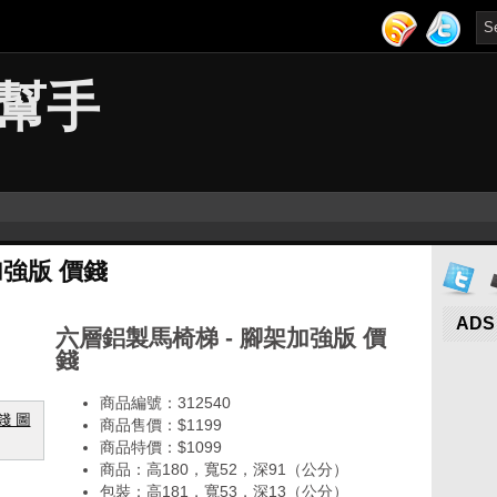
幫手
加強版 價錢
ADS
六層鋁製馬椅梯 - 腳架加強版 價
錢
商品編號：312540
商品售價：$1199
商品特價：
$1099
商品：高180，寬52，深91（公分）
包裝：高181，寬53，深13（公分）