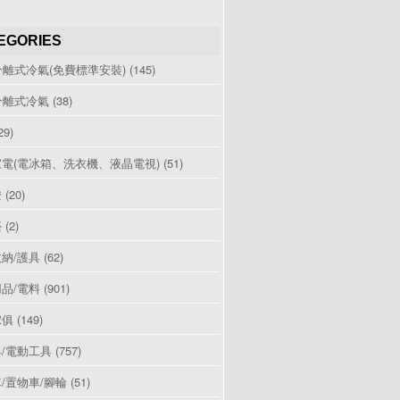
EGORIES
分離式冷氣(免費標準安裝)
(145)
分離式冷氣
(38)
29)
電(電冰箱、洗衣機、液晶電視)
(51)
燈
(20)
檯
(2)
納/護具
(62)
品/電料
(901)
傢俱
(149)
/電動工具
(757)
/置物車/腳輪
(51)