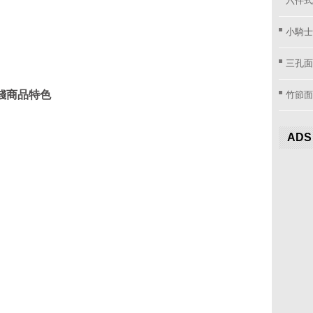
小騎士
三孔面
竹節面
價錢商品特色
ADS