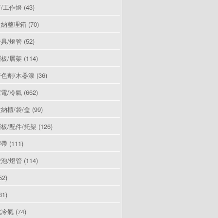
/工作燈
(43)
收納整理箱
(70)
具/燈管
(52)
板/層架
(114)
色劑/木器漆
(36)
電/冷氣
(662)
納櫃/袋/盒
(99)
板/配件/托架
(126)
膠帶
(111)
泡/燈管
(114)
52)
81)
式冷氣
(74)