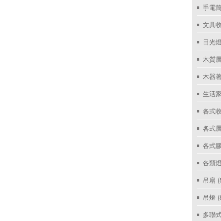
手電筒
文具
日光燈
木質層
木器著
生活家
各式收
各式層
各式
各類燈
吊扇
(
吊燈
(
多聯