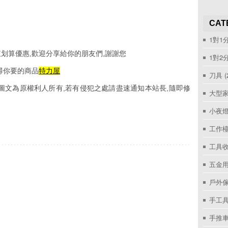
CAT
1對1
划算優惠,歡迎分享給你的朋友們,謝謝您
1對2
尋你要的商品
特力屋
刀具
(
圖文為原權利人所有,若有侵犯之處請盡速通知本站長,隨即修
大型家
小夜
工作
工具收
五金用
戶外
手工具
手推車