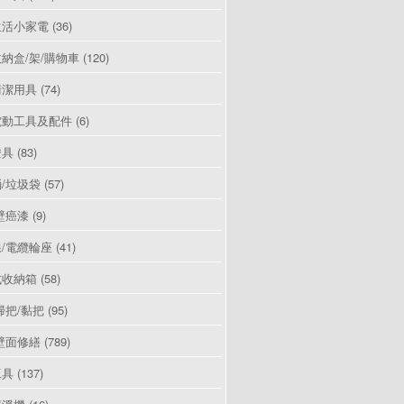
生活小家電
(36)
納盒/架/購物車
(120)
清潔用具
(74)
電動工具及配件
(6)
燈具
(83)
/垃圾袋
(57)
壁癌漆
(9)
/電纜輪座
(41)
式收納箱
(58)
掃把/黏把
(95)
壁面修繕
(789)
工具
(137)