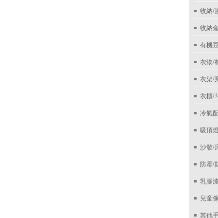
收納/
收納盒
有機
衣物/
衣架/
衣櫃/
冷氣
吸頂
沙發/
防霉/
乳膠
兒童
其他