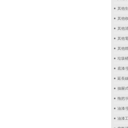
其他
其他收
其他
其他
其他
垃圾桶
底漆/
延長線
抽屜
拖把/
油漆/
油漆