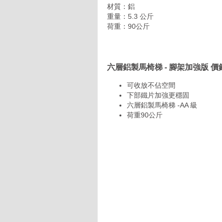
材質：鋁
重量：5.3 公斤
荷重：90公斤
六層鋁製馬椅梯 - 腳架加強版 
可收放不佔空間
下部鐵片加強更穩固
六層鋁製馬椅梯 -AA 級
荷重90公斤