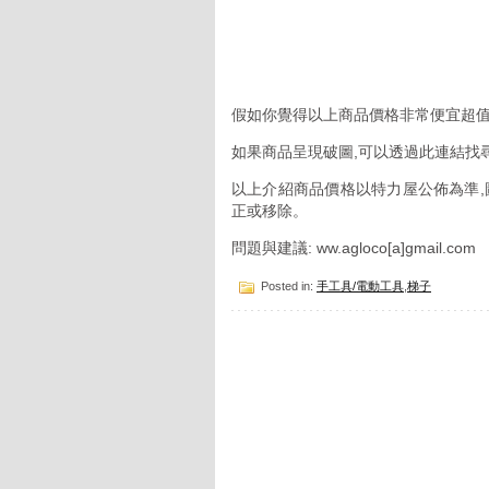
假如你覺得以上商品價格非常便宜超值
如果商品呈現破圖,可以透過此連結找
以上介紹商品價格以特力屋公佈為準,
正或移除。
問題與建議: ww.agloco[a]gmail.com
Posted in:
手工具/電動工具
,
梯子