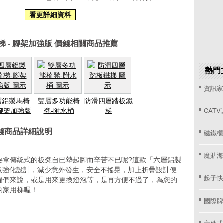
看更詳細資料
 - 腳架加強版 價錢相關商品推薦
熱門
資訊家 
層鋁製馬椅
雙層多功能椅
防滑四層踏板鐵
CAT
腳架加強版
凳-附水桶
梯
價錢商品詳細說明
磁鐵櫃
魔貼海
要拿傳統式的板凳自已墊起腳而辛苦不已呢?這款「六層鋁製
踏板強化設計，減少意外發生，安全不搖晃，加上折疊設計便
起子快
婦們來說，或是用來更換燈泡等，是再方便不過了，為您的
的家用梯喔！
國際牌窗
六件式