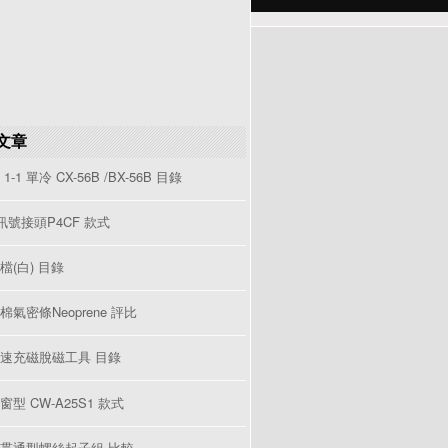
文章
1-1 單冷 CX-56B /BX-56B 目錄
V訊號接頭P4CF 款式
檔(白) 目錄
棉氣密條Neoprene 評比
速充磁脫磁工具 目錄
型 CW-A25S1 款式
貫通型螺絲起子組 比較