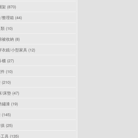
層架
(870)
/整理箱
(44)
豆類
(10)
棉被收納
(8)
穿衣鏡/小型家具
(12)
斗櫃
(27)
配件
(10)
燈
(210)
床/床墊
(47)
防鏽漆
(19)
漆
(145)
傢俱
(25)
手工具
(135)