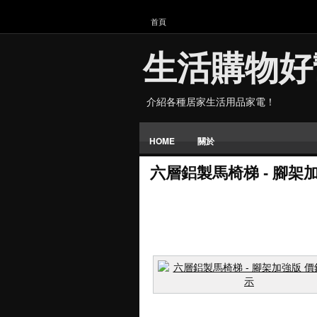
首頁
生活購物好
介紹各種居家生活用品家電！
HOME
關於
六層鋁製馬椅梯 - 腳架