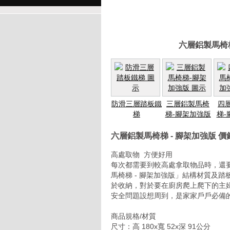
六層鋁製馬椅梯
防滑三層踏板鐵
三層鋁製馬椅
四
梯
梯-腳架加強版
梯-
六層鋁製馬椅梯 - 腳架加強版 
高處取物 方便好用
每次都需要到較高處拿取物品時，還
馬椅梯 - 腳架加強版」結構材質及
於收納，對於要在廚房爬上爬下的主
安全問題設想周到，是家家戶戶必備
商品規格/材質
尺寸：高 180x寬 52x深 91公分