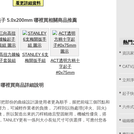
看更詳細資料
起子 5.0x200mm 哪裡買相關商品推薦
熱門
資訊家 
高扭力棘輪
STANLEY 6支
子套裝組
梅開扳手組
ACT透明方柄十
CAT
字起子
#0x75mm
立邦淨
mm 哪裡買商品詳細說明
起子快
0mm)，握把部份的曲線設計讓使用者更為順手，握把前端三個凹點和
六件式
力，可減輕作業者的負擔， 刀桿則以熱處理(淬火、回火)
微，所以製造出來的刀桿精緻且堅固耐用，機械性優良，搭
磁鐵櫃
，TANLEY更有一係列大小長短尺寸可供選擇，可應付您各
。
魔貼海