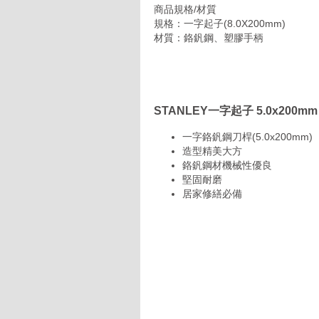
商品規格/材質
規格：一字起子(8.0X200mm)
材質：鉻釩鋼、塑膠手柄
STANLEY一字起子 5.0x200
一字鉻釩鋼刀桿(5.0x200mm)
造型精美大方
鉻釩鋼材機械性優良
堅固耐磨
居家修繕必備