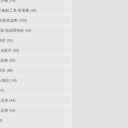
清淨機
(16)
/氣動工具/發電機
(44)
除濕/除蟲劑
(103)
架/收納置物架
(42)
握把
(33)
五金配件
(63)
氣密條
(20)
鎖具
(86)
/插頭
(16)
10)
水泥漆
(44)
水泥漆
(34)
3)