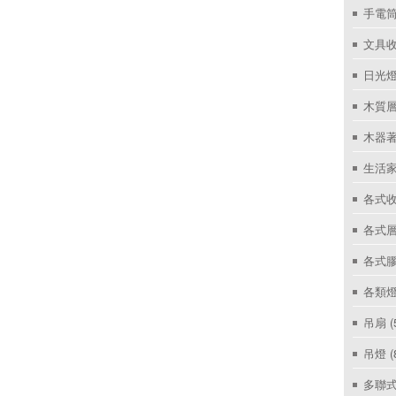
手電筒
文具
日光燈
木質層
木器著
生活家
各式收
各式層
各式
各類燈
吊扇
(
吊燈
(
多聯