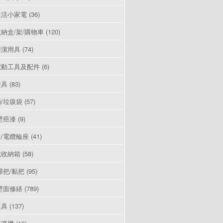
生活小家電
(36)
納盒/架/購物車
(120)
清潔用具
(74)
電動工具及配件
(6)
燈具
(83)
/垃圾袋
(57)
壁癌漆
(9)
/電纜輪座
(41)
式收納箱
(58)
掃把/黏把
(95)
壁面修繕
(789)
工具
(137)