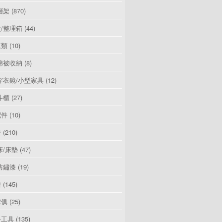
層架
(870)
/整理箱
(44)
豆類
(10)
棉被收納
(8)
穿衣鏡/小型家具
(12)
斗櫃
(27)
配件
(10)
燈
(210)
床/床墊
(47)
防鏽漆
(19)
漆
(145)
傢俱
(25)
手工具
(135)