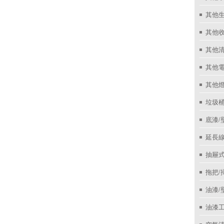
其他
其他收
其他
其他
其他
垃圾桶
底漆/
延長線
抽屜
拖把/
油漆/
油漆