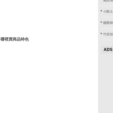
小騎士
國際牌窗
竹節加
mm 哪裡買商品特色
ADS