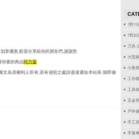
CAT
1對1
1對2
刀具
(
划算優惠,歡迎分享給你的朋友們,謝謝您
大型家
尋你要的商品
特力屋
小夜
圖文為原權利人所有,若有侵犯之處請盡速通知本站長,隨即修
工作
工具收
五金用
戶外
手工具
手推車