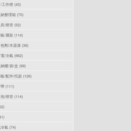
/工作燈
(43)
收納整理箱
(70)
具/燈管
(52)
板/層架
(114)
色劑/木器漆
(36)
電/冷氣
(662)
納櫃/袋/盒
(99)
板/配件/托架
(126)
膠帶
(111)
泡/燈管
(114)
52)
81)
式冷氣
(74)