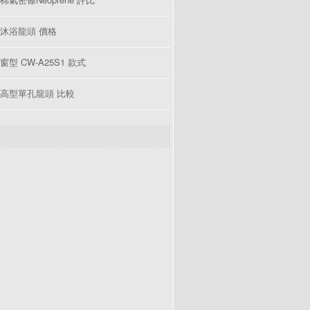
沐浴龍頭 價格
型 CW-A25S1 款式
高型單孔龍頭 比較