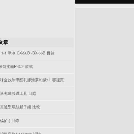
文章
1-1 單冷 CX-56B /BX-56B 目錄
V訊號接頭P4CF 款式
味全效除甲醛乳膠漆夢幻紫1L 哪裡買
速充磁脫磁工具 目錄
貫通型螺絲起子組 比較
檔(白) 目錄
棉氣密條Neoprene 評比