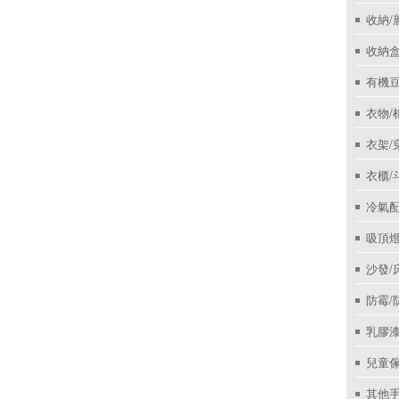
收納/
收納盒
有機
衣物/
衣架/
衣櫃/
冷氣
吸頂
沙發/
防霉/
乳膠
兒童
其他