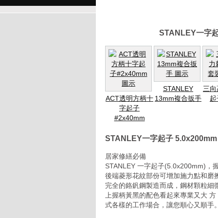
STANLEY一字
STANLEY
三向
ACT透明方柄十
13mm複合扳手
起
字起子
#2x40mm
STANLEY一字起子 5.0x200
居家修繕必備
STANLEY 一字起子(5.0x20
後端菱形花紋部份可增加施力點和磨擦
完全的鉻釩鋼製造而成，鋼材顆粒細
上握柄黃黑的配色看起來專業又大 方
式各樣的工作場合，讓您順心又順手