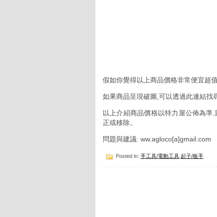
假如你覺得以上商品價格非常便宜超值
如果商品呈現破圖,可以透過此連結找
以上介紹商品價格以特力屋公佈為準,
正或移除。
問題與建議: ww.agloco[a]gmail.com
Posted in:
手工具/電動工具
,
起子/板手