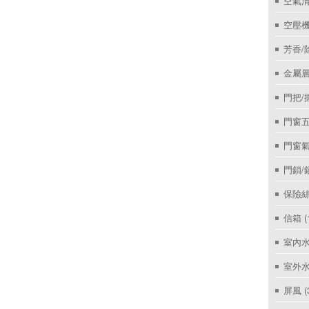
空氣
空壓機
芳香/
金屬層
門把/
門窗
門窗
門鎖/
保險絲
信箱
(
室內
室外
屏風
(