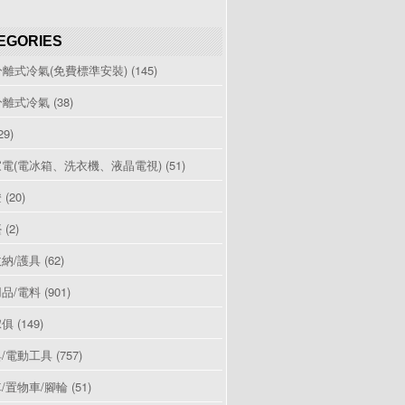
EGORIES
分離式冷氣(免費標準安裝)
(145)
分離式冷氣
(38)
29)
電(電冰箱、洗衣機、液晶電視)
(51)
燈
(20)
檯
(2)
納/護具
(62)
品/電料
(901)
傢俱
(149)
/電動工具
(757)
/置物車/腳輪
(51)