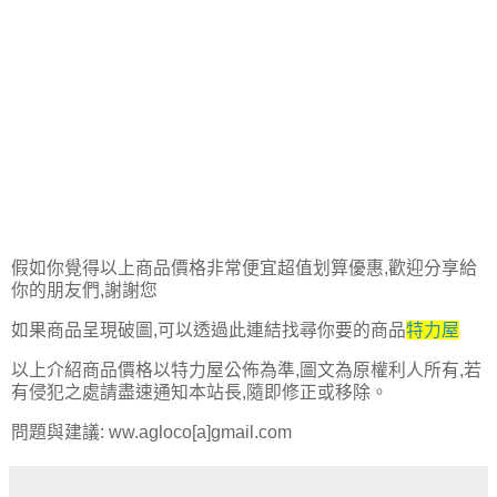
假如你覺得以上商品價格非常便宜超值划算優惠,歡迎分享給
你的朋友們,謝謝您
如果商品呈現破圖,可以透過此連結找尋你要的商品
特力屋
以上介紹商品價格以特力屋公佈為準,圖文為原權利人所有,若
有侵犯之處請盡速通知本站長,隨即修正或移除。
問題與建議: ww.agloco[a]gmail.com