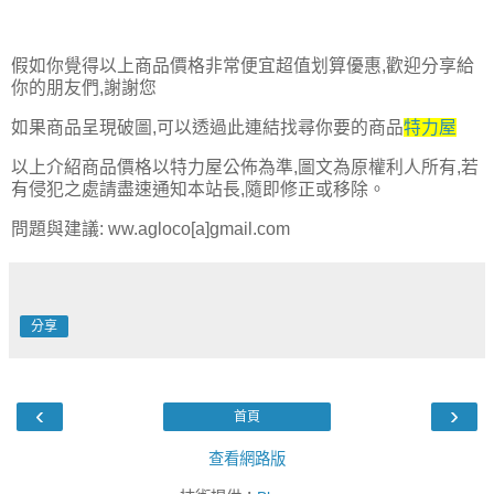
假如你覺得以上商品價格非常便宜超值划算優惠,歡迎分享給
你的朋友們,謝謝您
如果商品呈現破圖,可以透過此連結找尋你要的商品
特力屋
以上介紹商品價格以特力屋公佈為準,圖文為原權利人所有,若
有侵犯之處請盡速通知本站長,隨即修正或移除。
問題與建議: ww.agloco[a]gmail.com
分享
‹
›
首頁
查看網路版