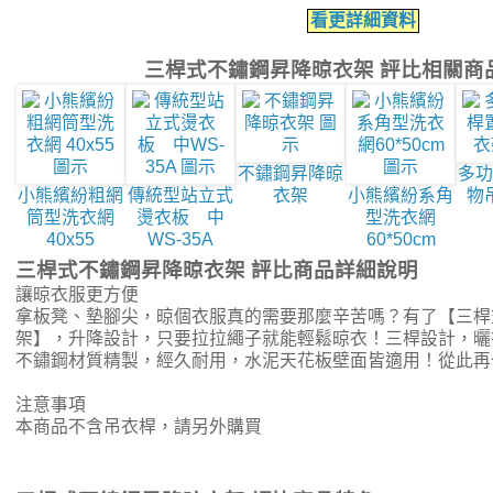
看更詳細資料
三桿式不鏽鋼昇降晾衣架 評比相關商
不鏽鋼昇降晾
多功
小熊繽紛粗網
傳統型站立式
衣架
小熊繽紛系角
物
筒型洗衣網
燙衣板 中
型洗衣網
40x55
WS-35A
60*50cm
三桿式不鏽鋼昇降晾衣架 評比商品詳細說明
讓晾衣服更方便
拿板凳、墊腳尖，晾個衣服真的需要那麼辛苦嗎？有了【三桿
架】，升降設計，只要拉拉繩子就能輕鬆晾衣！三桿設計，曬
不鏽鋼材質精製，經久耐用，水泥天花板壁面皆適用！從此再
注意事項
本商品不含吊衣桿，請另外購買