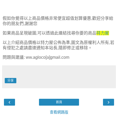
假如你覺得以上商品價格非常便宜超值划算優惠,歡迎分享給
你的朋友們,謝謝您
如果商品呈現破圖,可以透過此連結找尋你要的商品
特力屋
以上介紹商品價格以特力屋公佈為準,圖文為原權利人所有,若
有侵犯之處請盡速通知本站長,隨即修正或移除。
問題與建議: ww.agloco[a]gmail.com
分享
‹
›
首頁
查看網路版