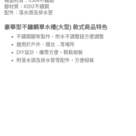
槽面材質：#304不鏽鋼
腳材質：#202不鏽鋼
配件：落水頭及排水管
豪華型不鏽鋼單水槽(大型) 款式商品特色
不鏽鋼腳架製作，附水平調整鈕方便調整
適用於戶外、陽台…等場所
DIY設計，攜帶方便，輕鬆組裝
附落水頭及排水管等配件，方便組裝