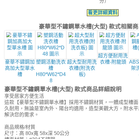
分）
看更詳細資料
豪華型不鏽鋼單水槽(大型) 款式相關
超方便耐用洗
豪華不鏽鋼加
塑鋼活動洗衣
超大型耐用洗
衣槽-附龍頭
AB
高加大型單水
槽
衣槽(附洗衣
架
槽
H80*W62*D4
板)
8
豪華型不鏽鋼單水槽(大型) 款式商品詳細說明
享受居家方便生活
這款【豪華型不鏽鋼單水槽】採用不鏽鋼材質，一體成型槽面
久耐用，無論是室內外、陽台均適用，造型美觀大方，附水平
解決您的需求。
商品規格/材質
尺寸：高 80x寬 58x深 50公分