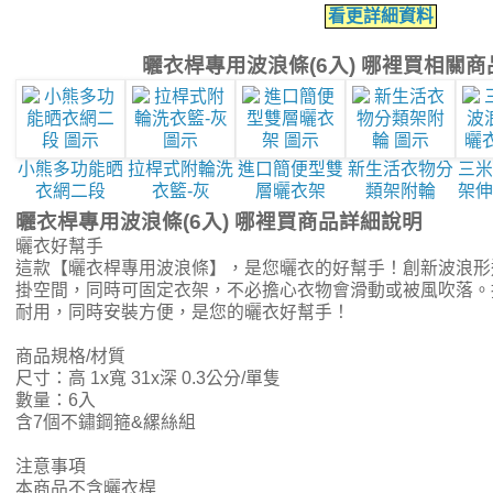
看更詳細資料
曬衣桿專用波浪條(6入) 哪裡買相關
小熊多功能晒
拉桿式附輪洗
進口簡便型雙
新生活衣物分
三米
衣網二段
衣籃-灰
層曬衣架
類架附輪
架伸
曬衣桿專用波浪條(6入) 哪裡買商品詳細說明
曬衣好幫手
這款【曬衣桿專用波浪條】，是您曬衣的好幫手！創新波浪形
掛空間，同時可固定衣架，不必擔心衣物會滑動或被風吹落。
耐用，同時安裝方便，是您的曬衣好幫手！
商品規格/材質
尺寸：高 1x寬 31x深 0.3公分/單隻
數量：6入
含7個不鏽鋼箍&縲絲組
注意事項
本商品不含曬衣桿