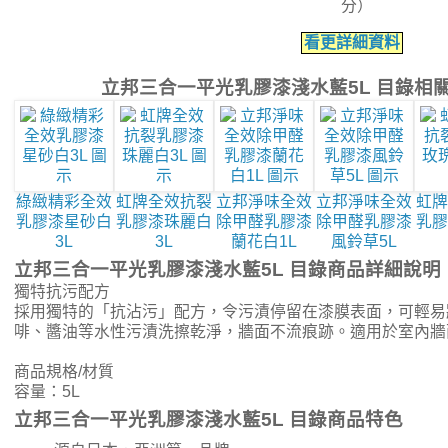
分）
看更詳細資料
立邦三合一平光乳膠漆淺水藍5L 目錄相
綠緻精彩全效
虹牌全效抗裂
立邦淨味全效
立邦淨味全效
虹牌
乳膠漆星砂白
乳膠漆珠麗白
除甲醛乳膠漆
除甲醛乳膠漆
乳膠
3L
3L
蘭花白1L
風鈴草5L
立邦三合一平光乳膠漆淺水藍5L 目錄商品詳細說明
獨特抗污配方
採用獨特的「抗沾污」配方，令污漬停留在漆膜表面，可輕易
啡、醬油等水性污漬洗擦乾淨，牆面不流痕跡。適用於室內牆
商品規格/材質
容量：5L
立邦三合一平光乳膠漆淺水藍5L 目錄商品特色