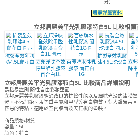
分）
看更詳細資料
立邦居麗美平光乳膠漆特白5L 比較相關
抗裂全效乳膠
抗裂全效乳膠
漆4.5L蘭花白
立邦淨味全效
百麗牌水性乳
漆4.5L玫瑰白
立邦
除甲醛乳膠漆
膠漆 蘭花白
除甲
百合白1L
1G
立邦居麗美平光乳膠漆特白5L 比較商品詳細說明
易黏易塗刷 隨性自由彩妝壁面
立邦居麗美乳膠漆經過改良的抗鹼性能以及細膩光滑的漆膜效
澤。不添加鉛、汞等重金屬和甲醛等有毒物質，對人體無害。
容易的特點，適用於室內牆面及天花板的塗裝。
商品規格/材質
容量：5L
顏色：特白