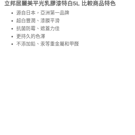
立邦居麗美平光乳膠漆特白5L 比較商品特色
源自日本，亞洲第一品牌
超白豐潤、漆膜平滑
抗菌防霉、遮蓋力佳
更持久的色澤
不添加鉛、汞等重金屬和甲醛