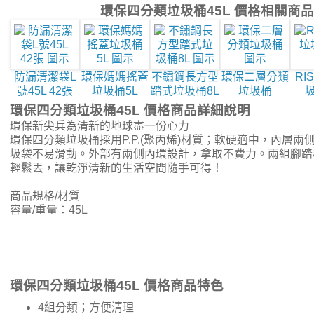
環保四分類垃圾桶45L 價格相關商
防漏清潔袋L
環保媽媽搖蓋
不鏽鋼長方型
環保二層分類
RI
號45L 42張
垃圾桶5L
踏式垃圾桶8L
垃圾桶
圾
環保四分類垃圾桶45L 價格商品詳細說明
環保新尖兵為清新的地球盡一份心力
環保四分類垃圾桶採用P.P.(聚丙烯)材質；軟硬適中，內層
圾袋不易滑動。外部有兩側內環設計，拿取不費力。兩組腳踏
輕鬆丟，讓乾淨清新的生活空間隨手可得！
商品規格/材質
容量/重量：45L
環保四分類垃圾桶45L 價格商品特色
4組分類；方便清理