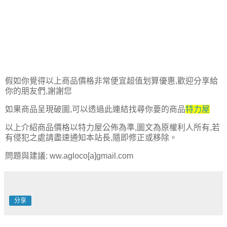
假如你覺得以上商品價格非常便宜超值划算優惠,歡迎分享給
你的朋友們,謝謝您
如果商品呈現破圖,可以透過此連結找尋你要的商品
特力屋
以上介紹商品價格以特力屋公佈為準,圖文為原權利人所有,若
有侵犯之處請盡速通知本站長,隨即修正或移除。
問題與建議: ww.agloco[a]gmail.com
分享