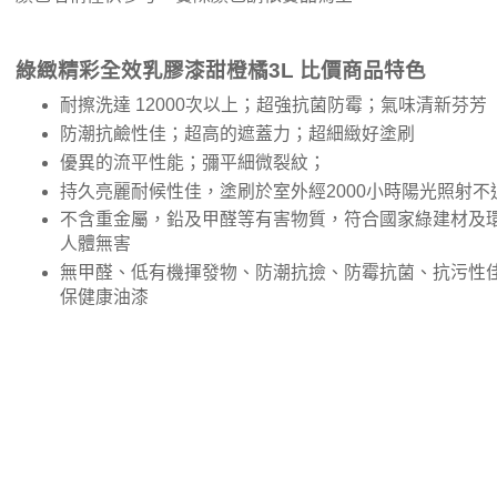
綠緻精彩全效乳膠漆甜橙橘3L 比價商品特色
耐擦洗達 12000次以上；超強抗菌防霉；氣味清新芬芳
防潮抗鹼性佳；超高的遮蓋力；超細緻好塗刷
優異的流平性能；彌平細微裂紋；
持久亮麗耐候性佳，塗刷於室外經2000小時陽光照射不
不含重金屬，鉛及甲醛等有害物質，符合國家綠建材及
人體無害
無甲醛、低有機揮發物、防潮抗撿、防霉抗菌、抗污性
保健康油漆