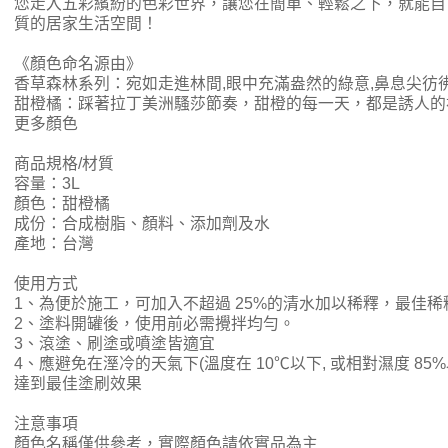
您走入五彩繽紛的色彩世界，讓您在簡單、輕鬆之下，就能自己 D
質的居家生活空間！
《顏色命名源由》
香草森林系列：宛如走進林間,眼中充滿盎然的綠意,鼻息尖彷
甜橙橘：踩著拉丁美洲騷莎節奏，甜橙的每一天，都是誘人的
更多顏色
商品規格/材質
容量：3L
顏色：甜橙橘
成份：合成樹脂、顏料、添加劑及水
產地：台灣
使用方式
1、為便於施工，可加入不超過 25%的清水加以稀釋，最佳稀釋
2、塗料開罐後，使用前必需攪拌均勻。
3、滾塗、刷塗或噴塗皆適宜
4、應避免在溼冷的天氣下(溫度在 10℃以下, 或相對濕度 85
達到最佳塗刷效果
注意事項
顏色名稱僅供參考，實際顏色請依實品為主