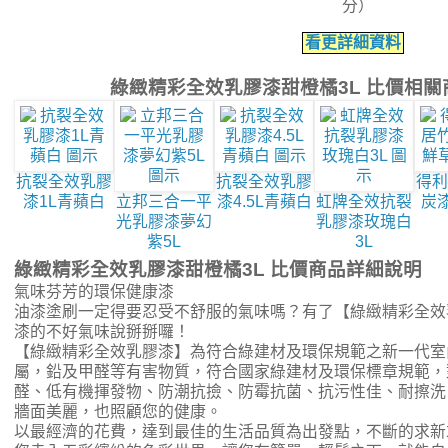
分）
看更詳細資料
綠緻精彩全效乳膠漆甜橙橘3L 比價相關
抗裂全效乳膠
抗裂全效乳膠
得利
漆1L青蘋白
立邦三合一平
漆4.5L青蘋白
虹牌全效抗裂
炭漆
光乳膠漆夢幻
乳膠漆玫瑰白
紫5L
3L
綠緻精彩全效乳膠漆甜橙橘3L 比價商品詳細說明
氣味芬芳的環保健康漆
油漆塗刷一定得要忍受不舒服的氣味嗎？有了【綠緻精彩全效
漆的不好氣味說掰掰囉！
【綠緻精彩全效乳膠漆】為符合綠建材及環保規範之新一代室
屬，鉛及甲醛等有害物質，符合國家綠建材及環保標章規範，
醛、低有機揮發物、防潮抗撿、防霉抗菌、抗污性佳、耐擦洗
牆面美麗，也照顧您的健康。
以最經濟的花費，達到最佳的生活品質為出發點，不斷的求新