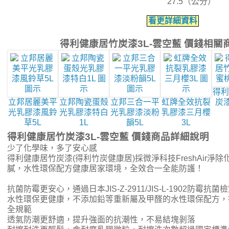
27.5（公分）
看更詳細資料
得利健康居竹炭漆3L-雲空藍 價錢相關
得利
立邦居麗美平
立邦陶瓷蛋殼
立邦三合一平
虹牌全效抗裂
炭漆
光乳膠漆風鈴
光乳膠漆特白
光乳膠漆淡粉
乳膠漆三月櫻
草5L
1L
韻5L
3L
得利健康居竹炭漆3L-雲空藍 價錢商品詳細說明
少了化學味，多了安心感
得利健康居竹炭漆(得利竹炭健康居)採微淨科技FreshAir淨
膩，水性環保配方健康居家環境，全效合一全能防護！
抗菌防霉更安心，通過日本JIS-Z-2911/JIS-L-1902防霉抗菌
水性環保更健康，不添加鉛等重新屬及甲醛的水性環保配方，符
全規範
透氣防潮更舒適，提升強面的抗潮性，不易結塊剝落