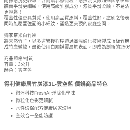
耐擦耐洗更輕鬆，含耐磨乳膠微粒，耐擦洗次數超過國家標準CN
牆面平滑更細緻，使用高級乳膠成分，漆質平滑柔順，不易沾
更輕鬆！
覆蓋性佳更具質感，使用高品質原料，覆蓋性好，塗刷之後表
同時能覆蓋強面的小細紋，塑造更美觀的家庭空間。
獨家奈米白竹炭
將天然竹子，以多道繁複程序透過高溫碳化技術製成頂級竹炭
成竹炭微粒，最後使用白觸媒覆層於表面，即成為創新的250
商品規格/材質
容量：3公升
顏色：雲空藍
得利健康居竹炭漆3L-雲空藍 價錢商品特色
微淨科技FreshAir淨除化學味
微粒化色彩更細膩
水性環保配方健康居家環境
全效合一全能防護