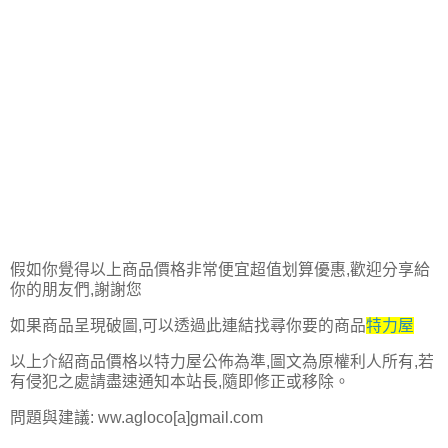
假如你覺得以上商品價格非常便宜超值划算優惠,歡迎分享給
你的朋友們,謝謝您
如果商品呈現破圖,可以透過此連結找尋你要的商品
特力屋
以上介紹商品價格以特力屋公佈為準,圖文為原權利人所有,若
有侵犯之處請盡速通知本站長,隨即修正或移除。
問題與建議: ww.agloco[a]gmail.com